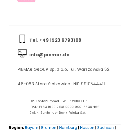
Tel. +‪49 1523 6793108
info@piemar.de
PIEMAR GROUP Sp. z o.o.
ul. Warszawska 52
46-083 Stare Siołkowice
NIP 9910544411
Die Kontonummer SWIFT: WBKPPLPP
IBAN: PL33 1090 2138 0000 0001 5338 4621
BANK: Santander Bank Polska S.A.
Region:
Bayern
|
Bremen
|
Hamburg
|
Hessen
|
Sachsen
|