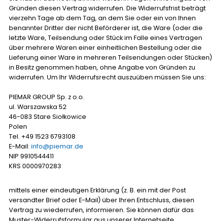
Gründen diesen Vertrag widerrufen. Die Widerrufsfrist beträgt
vierzehn Tage ab dem Tag, an dem Sie oder ein von Ihnen
benannter Dritter der nicht Beförderer ist, die Ware (oder die
letzte Ware, Teilsendung oder Stück im Falle eines Vertragen
über mehrere Waren einer einheitlichen Bestellung oder die
Lieferung einer Ware in mehreren Teilsendungen oder Stücken)
in Besitz genommen haben, ohne Angabe von Gründen zu
widerrufen. Um Ihr Widerrufsrecht auszuüben müssen Sie uns:
PIEMAR GROUP Sp. z o.o.
ul. Warszawska 52
46-083 Stare Siołkowice
Polen
Tel. ‪+49 1523 6793108
E-Mail:
info@piemar.de
NIP 9910544411
KRS 0000970283
mittels einer eindeutigen Erklärung (z. B. ein mit der Post
versandter Brief oder E-Mail) über Ihren Entschluss, diesen
Vertrag zu wiederrufen, informieren. Sie können dafür das
Muster-Widerrufsformular aus unserer Internetseite