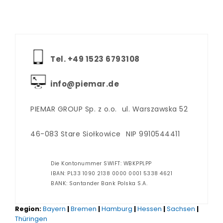
Tel. +‪49 1523 6793108
info@piemar.de
PIEMAR GROUP Sp. z o.o.
ul. Warszawska 52
46-083 Stare Siołkowice
NIP 9910544411
Die Kontonummer SWIFT: WBKPPLPP
IBAN: PL33 1090 2138 0000 0001 5338 4621
BANK: Santander Bank Polska S.A.
Region:
Bayern
|
Bremen
|
Hamburg
|
Hessen
|
Sachsen
|
Thüringen