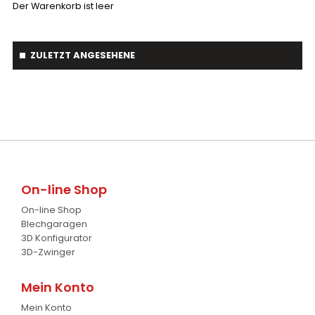
Der Warenkorb ist leer
Silageschieber
2
Frontlader
11
ZULETZT ANGESEHENE
Frontanbau Kat. 1 und Kat.2
3
ANDERE
13
On-line Shop
On-line Shop
Blechgaragen
3D Konfigurator
3D-Zwinger
Mein Konto
Mein Konto