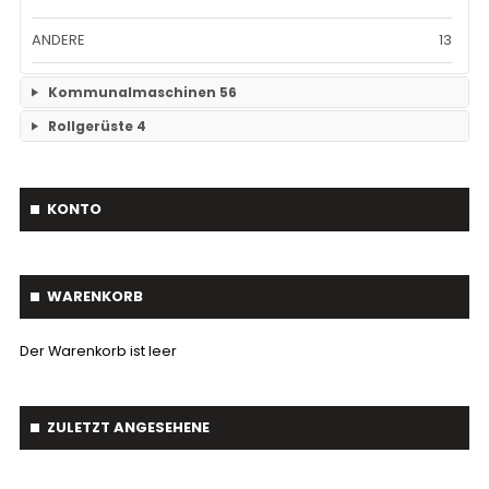
ANDERE
13
Kommunalmaschinen
56
Rollgerüste
4
Kehrmaschinen
19
Keine Unterkategorien
Streuer
3
KONTO
Betonmischer
2
Schneepflug
17
WARENKORB
Siebschaufel
5
Der Warenkorb ist leer
Unkrautbürste
2
Root-Ripper
1
ZULETZT ANGESEHENE
Astschaber
1