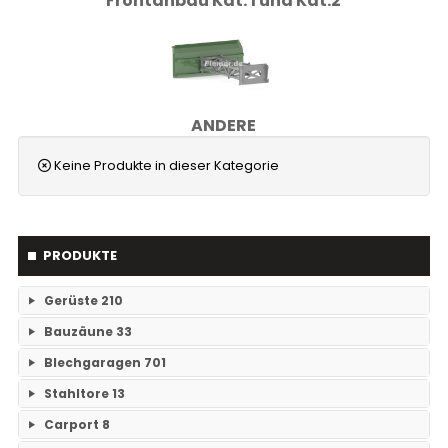
Frontanbau Kat. 1 und Kat.2
ANDERE
Keine Produkte in dieser Kategorie
PRODUKTE
Gerüste
210
Bauzäune
33
RAM- 1 Gerüst Breite 73
109
Blechgaragen
701
Einzelteile Bauzäune
7
RAM-2 Gerüst Breite 70
101
Stahltore
13
Einzelgaragen
89
Bauzäune SET
26
Carport
8
Keine Unterkategorien
Doppelgaragen
59