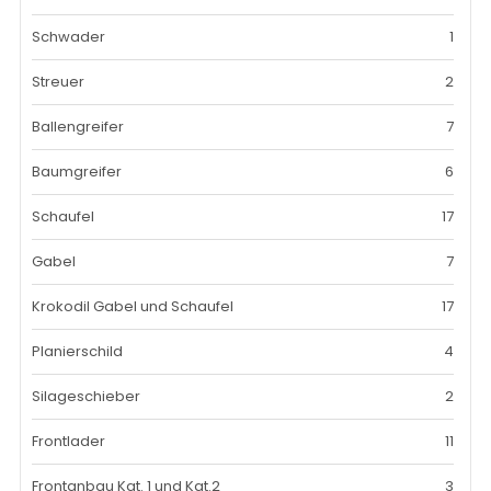
Schwader
1
Streuer
2
Ballengreifer
7
Baumgreifer
6
Schaufel
17
Gabel
7
Krokodil Gabel und Schaufel
17
Planierschild
4
Silageschieber
2
Frontlader
11
Frontanbau Kat. 1 und Kat.2
3