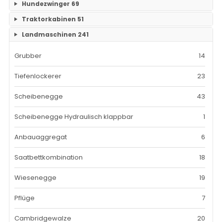
Hundezwinger
69
Keine Unterkategorien
3-Fachgaragen
Traktorkabinen
51
26
Keine Unterkategorien
Landmaschinen
241
Mehrfachgaragen
12
Traktorkabinen
37
Grubber
14
Hallen
47
Mähdrescherkabine
14
Tiefenlockerer
23
mit Carport
18
Scheibenegge
43
mit Konstruktion aus verzinkten Vierkantprofilen
61
Scheibenegge Hydraulisch klappbar
1
mit Schrägdach
46
Anbauaggregat
6
mit Isolation und Statik
18
Saatbettkombination
18
Wiesenegge
19
Pflüge
7
Cambridgewalze
20