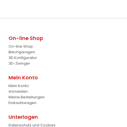
Palettengabeln
4
Baumverpflanzer
1
Gabelstapler-Euroaufnahme
1
On-line Shop
On-line Shop
Blechgaragen
3D Konfigurator
3D-Zwinger
Mein Konto
Mein Konto
Anmelden
Meine Bestellungen
Einkaufswagen
Unterlagen
Datenschutz und Cookies