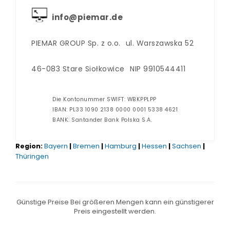
info@piemar.de
PIEMAR GROUP Sp. z o.o.
ul. Warszawska 52
46-083 Stare Siołkowice
NIP 9910544411
Die Kontonummer SWIFT: WBKPPLPP
IBAN: PL33 1090 2138 0000 0001 5338 4621
BANK: Santander Bank Polska S.A.
Region:
Bayern
|
Bremen
|
Hamburg
|
Hessen
|
Sachsen
|
Thüringen
Günstige Preise Bei größeren Mengen kann ein günstigerer
Preis eingestellt werden.