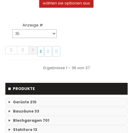
wählen sie optionen aus
Anzeige #
1
2
Ergebnisse 1 – 36 von 37
PRODUKTE
Gerüste
210
Bauzäune
33
RAM- 1 Gerüst Breite 73
109
Blechgaragen
701
Einzelteile Bauzäune
7
RAM-2 Gerüst Breite 70
101
Stahltore
13