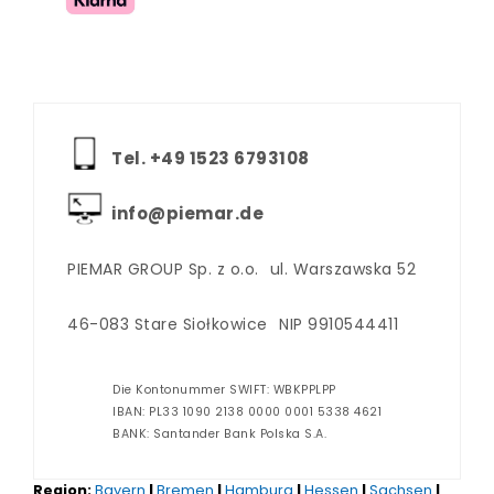
Tel. +‪49 1523 6793108
info@piemar.de
PIEMAR GROUP Sp. z o.o.
ul. Warszawska 52
46-083 Stare Siołkowice
NIP 9910544411
Die Kontonummer SWIFT: WBKPPLPP
IBAN: PL33 1090 2138 0000 0001 5338 4621
BANK: Santander Bank Polska S.A.
Region:
Bayern
|
Bremen
|
Hamburg
|
Hessen
|
Sachsen
|