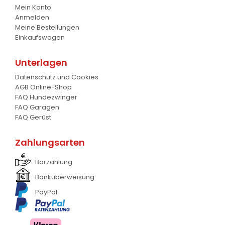
Mein Konto
Planierschild
4
Anmelden
Meine Bestellungen
Silageschieber
2
Einkaufswagen
Frontlader
11
Unterlagen
Frontanbau Kat. 1 und Kat.2
3
Datenschutz und Cookies
AGB Online-Shop
ANDERE
13
FAQ Hundezwinger
FAQ Garagen
FAQ Gerüst
Zahlungsarten
Barzahlung
Banküberweisung
PayPal