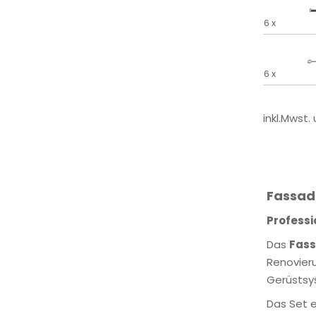
6 x
6 x
inkl.Mwst.
Fassad
Professi
Das
Fass
Renovieru
Gerüstsys
Das Set 