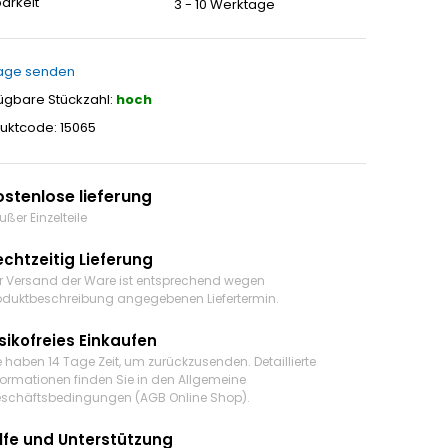
arkeit
3 - 10 Werktage
age senden
ügbare Stückzahl:
hoch
uktcode: 15065
ostenlose lieferung
ußer Einzelteile
echtzeitig Lieferung
r Versand der Ware ist entsprechend wegen
oduktbeschreibung angegebenen Liefertermin.
sikofreies Einkaufen
e haben 14 Tage Zeit, um zurückzusenden. Detaillierte
formationen finden Sie in den Allgemeine
schäftsbedingungen (AGB Online Shop).
ilfe und Unterstützung