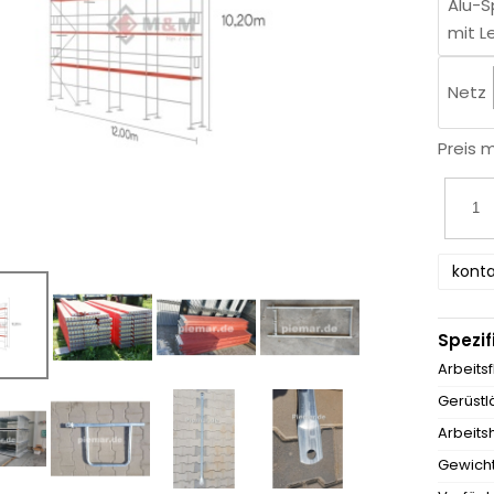
Alu-S
mit L
Netz
Preis 
konta
Spezif
Arbeits
Gerüstl
Arbeits
Gewicht