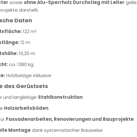
tter
sowie
ohne Alu-Sperrholz Durchstieg mit Leiter
gelie
projekte darstellt.
sche Daten
tsfläche:
122 m²
stlänge:
12 m
tshöhe:
10,20 m
ht:
ca. 1380 kg
e:
Holzbeläge inklusive
e des Gerüstsets
le und langlebige
Stahlkonstruktion
re
Holzarbeitsböden
für
Fassadenarbeiten, Renovierungen und Bauprojekte
elle Montage
dank systematischer Bauweise