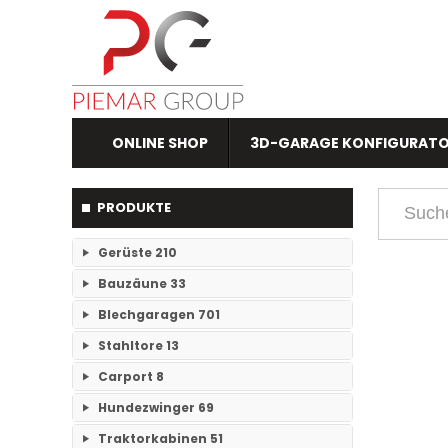
ONLINE SHOP
3D-GARAGE KONFIGURAT
PRODUKTE
Gerüste
210
Bauzäune
33
RAM- 1 Gerüst Breite 73
109
Blechgaragen
701
Einzelteile Bauzäune
7
RAM-2 Gerüst Breite 70
101
Stahltore
13
Einzelgaragen
89
Bauzäune SET
26
Carport
8
Keine Unterkategorien
Doppelgaragen
59
Hundezwinger
69
Keine Unterkategorien
3-Fachgaragen
Traktorkabinen
51
26
Keine Unterkategorien