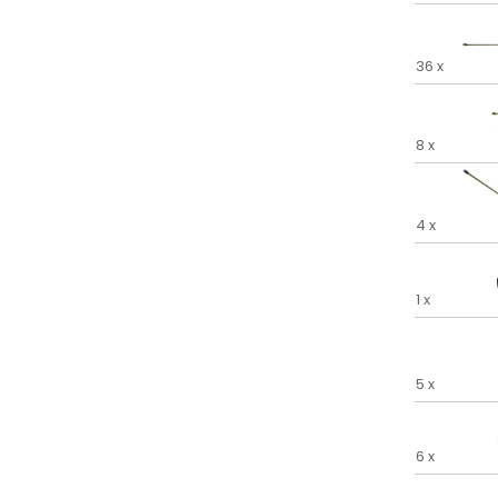
36 x
8 x
4 x
1 x
5 x
6 x