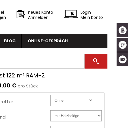
el
neues Konto
Login
gen
Anmelden
Mein Konto
BLOG
ONLINE-GESPRÄCH
st 122 m² RAM-2
9,00 €
pro Stück
retter
nal