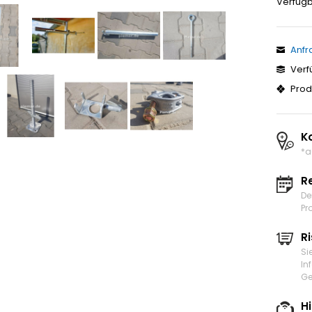
Verfügb
Anfr
Verf
Prod
K
*a
R
De
Pr
Ri
Si
In
Ge
H