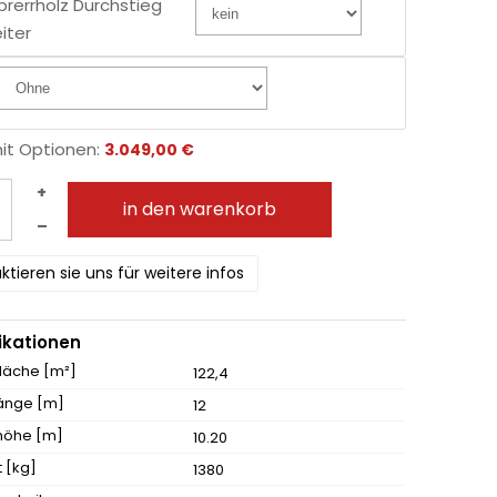
prerrholz Durchstieg
eiter
mit Optionen:
3.049,00 €
+
in den warenkorb
–
ktieren sie uns für weitere infos
ikationen
fläche [m²]
122,4
änge [m]
12
höhe [m]
10.20
 [kg]
1380