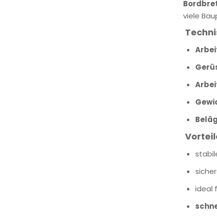
Bordbre
viele Bau
Techni
Arbei
Gerü
Arbei
Gewic
Beläg
Vorteil
stabi
siche
ideal 
schn