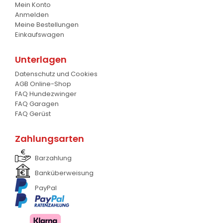
Gabel
Mein Konto
7
Anmelden
Meine Bestellungen
Krokodil Gabel und Schaufel
17
Einkaufswagen
Planierschild
4
Unterlagen
Silageschieber
2
Datenschutz und Cookies
AGB Online-Shop
Frontlader
11
FAQ Hundezwinger
FAQ Garagen
Frontanbau Kat. 1 und Kat.2
3
FAQ Gerüst
ANDERE
13
Zahlungsarten
Barzahlung
Banküberweisung
PayPal