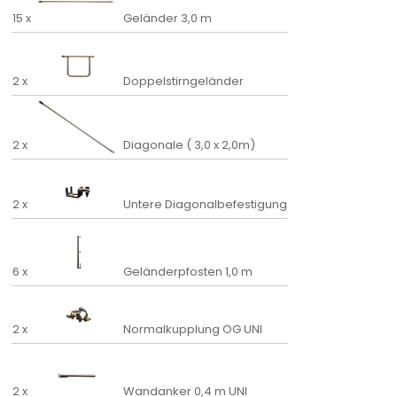
15 x
Geländer 3,0 m
2 x
Doppelstirngeländer
2 x
Diagonale ( 3,0 x 2,0m)
2 x
Untere Diagonalbefestigung
6 x
Geländerpfosten 1,0 m
2 x
Normalkupplung OG UNI
2 x
Wandanker 0,4 m UNI