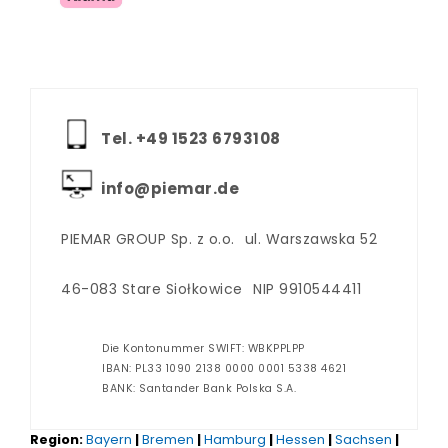
Tel. +‪49 1523 6793108
info@piemar.de
PIEMAR GROUP Sp. z o.o.
ul. Warszawska 52
46-083 Stare Siołkowice
NIP 9910544411
Die Kontonummer SWIFT: WBKPPLPP
IBAN: PL33 1090 2138 0000 0001 5338 4621
BANK: Santander Bank Polska S.A.
Region:
Bayern
|
Bremen
|
Hamburg
|
Hessen
|
Sachsen
|