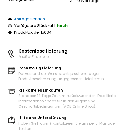
3 - 10 Werktage
Anfrage senden
Verfügbare Stückzahl:
hoch
Produktcode: 15034
Kostenlose lieferung
*außer Einzelteile
Rechtzeitig Lieferung
Der Versand der Ware ist entsprechend wegen
Produktbeschreibung angegebenen Liefertermin.
Risikofreies Einkaufen
Sie haben 14 Tage Zeit, um zurückzusenden. Detaillierte
Informationen finden Sie in den Allgemeine
Geschäftsbedingungen (AGB Online Shop).
Hilfe und Unterstützung
Haben Sie Fragen? Kontaktieren Sie uns
per E-Mail oder
Telefon
.