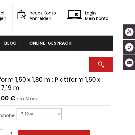
el
neues Konto
Login
gen
Anmelden
Mein Konto
BLOG
ONLINE-GESPRÄCH
form 1,50 x 1,80 m
: Plattform 1,50 x
x 7,19 m
9,00 €
pro Stück
tshöhe
+