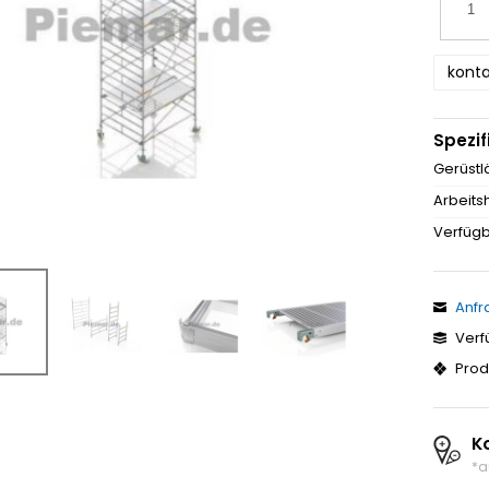
konta
Spezif
Gerüstl
Arbeits
Verfügb
Anfr
Verf
Prod
K
*a