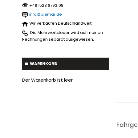
Baumverpflanzer
1
‪+49 1523 6793108
Streuer
2
info@piemar.de
Gabelstapler-Euroaufnahme
1
Ballengreifer
7
Wir verkaufen Deutschlandweit.
Die Mehrwertsteuer wird auf meinen
Baumgreifer
6
Rechnungen separat ausgewiesen.
Schaufel
17
Gabel
7
WARENKORB
Krokodil Gabel und Schaufel
17
Der Warenkorb ist leer
Planierschild
4
Silageschieber
2
Frontlader
11
Frontanbau Kat. 1 und Kat.2
3
Fahrge
ANDERE
13