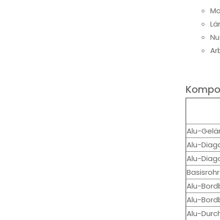
Mo
Lä
Nu
Ar
Kompo
Alu-Gelä
Alu-Diag
Alu-Diag
Basisrohr
Alu-Bord
Alu-Bord
Alu-Durc