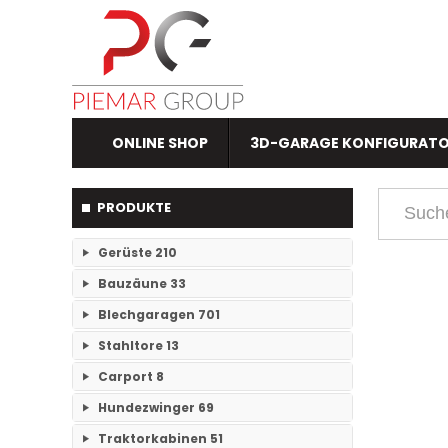
ONLINE SHOP
3D-GARAGE KONFIGURAT
PRODUKTE
Gerüste
210
Bauzäune
33
RAM- 1 Gerüst Breite 73
109
Blechgaragen
701
Einzelteile Bauzäune
7
RAM-2 Gerüst Breite 70
101
Stahltore
13
Einzelgaragen
89
Bauzäune SET
26
Carport
8
Keine Unterkategorien
Doppelgaragen
59
Hundezwinger
69
Keine Unterkategorien
3-Fachgaragen
Traktorkabinen
51
26
Keine Unterkategorien