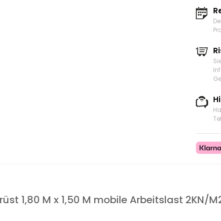
R
De
Pr
Ri
Si
In
Ge
H
Ha
Te
rüst 1,80 M x 1,50 M mobile Arbeitslast 2KN/M