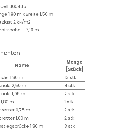
dell 460445
nge 1,80 m x Breite 1,50 m
tzlast 2 kN/m2
beitshöhe – 7,19 m
nenten
Menge
Name
[Stück]
nder 1,80 m
13 stk
onale 2,50 m
4 stk
onale 1,95 m
2 stk
 1,80 m
1 stk
bretter 0,75 m
2 stk
bretter 1,80 m
2 stk
hstiegsbr
ücke
1,80 m
3 stk