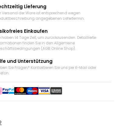
echtzeitig Lieferung
r Versand der Ware ist entsprechend wegen
oduktbeschreibung angegebenen Liefertermin.
sikofreies Einkaufen
e haben 14 Tage Zeit, um zurückzusenden. Detaillierte
formationen finden Sie in den Allgemeine
schäftsbedingungen (AGB Online Shop).
ilfe und Unterstützung
ben Sie Fragen? Kontaktieren Sie uns
per E-Mail oder
lefon
.
2