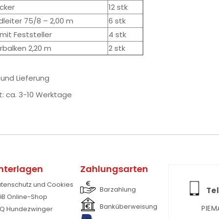
cker
12 stk
dleiter 75/8 – 2,00 m
6 stk
 mit Feststeller
4 stk
hrbalken 2,20 m
2 stk
. und Lieferung
t: ca. 3-10 Werktage
nterlagen
Zahlungsarten
tenschutz und Cookies
Barzahlung
Tel
B Online-Shop
Banküberweisung
PIEM
Q Hundezwinger