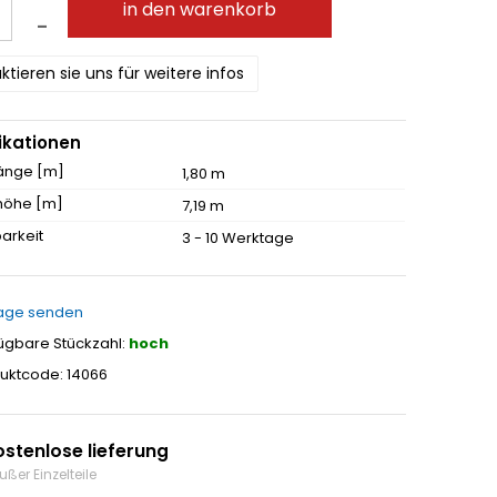
in den warenkorb
–
ktieren sie uns für weitere infos
ikationen
änge [m]
1,80 m
höhe [m]
7,19 m
arkeit
3 - 10 Werktage
age senden
ügbare Stückzahl:
hoch
uktcode: 14066
ostenlose lieferung
ußer Einzelteile