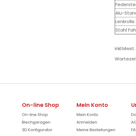
Federste
Alu-Stan
Lenkrolle
Stahl Fa
inkl.Mwst
Wartezei
On-line Shop
Mein Konto
U
On-line Shop
Mein Konto
Da
Blechgaragen
Anmelden
AG
3D Konfigurator
Meine Bestellungen
FA