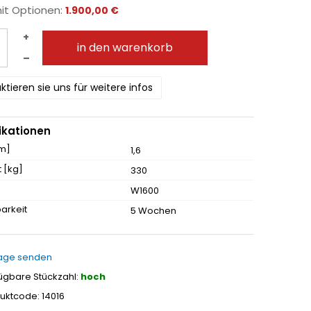
mit Optionen:
1.900,00 €
+
in den warenkorb
–
ktieren sie uns für weitere infos
ikationen
[m]
1,6
 [kg]
330
W1600
arkeit
5 Wochen
age senden
ügbare Stückzahl:
hoch
uktcode: 14016