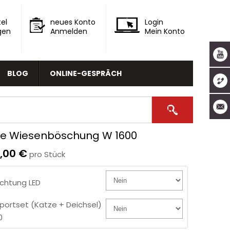
el
neues Konto
Login
gen
Anmelden
Mein Konto
BLOG
ONLINE-GESPRÄCH
te Wiesenböschung W 1600
0,00 €
pro Stück
chtung LED
portset (Katze + Deichsel)
0