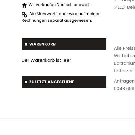
Baumverpflanzer
1
Wir verkaufen Deutschlandweit.
✅LED-Bel
Gabelstapler-Euroaufnahme
1
Die Mehrwertsteuer wird auf meinen
Rechnungen separat ausgewiesen.
WARENKORB
Alle Prei
Wir Liefe
Der Warenkorb ist leer
Barzahlun
Lieferzei
Anfragen
ZULETZT ANGESEHENE
0048 696 