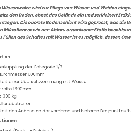
e Wiesenwalze wird zur Pflege von Wiesen und Weiden einges
alze den Boden, ebnet das Gelände ein und zerkleinert Erdk
t entzogen. Die oberste Bodenschicht wird gepresst, was di
n Mikroflora sowie den Abbau organischer Stoffe beschleun
 Füllen des Schaftes mit Wasser ist es möglich, dessen Gew
ation:
rkupplung der Kategorie 1/2
durchmesser 600mm
keit einer Überschwemmung mit Wasser
breite 1600mm
 330 kg
llenabstreifer
keit des Anbaus an der vorderen und hinteren Dreipunktau
ptionen
rtset (Räder + Deichsel)