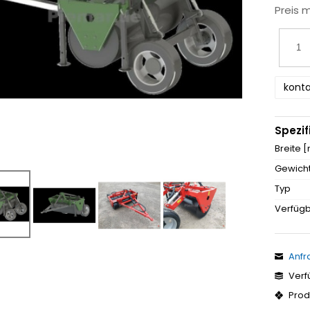
Preis 
konta
Spezif
Breite 
Gewicht
Typ
Verfügb
Anfr
Verf
Prod