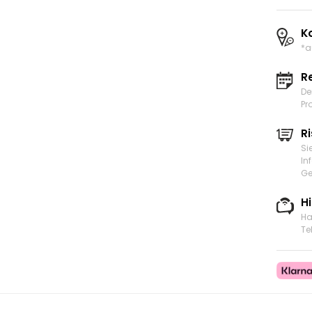
K
*a
R
De
Pr
Ri
Si
In
Ge
H
Ha
Te