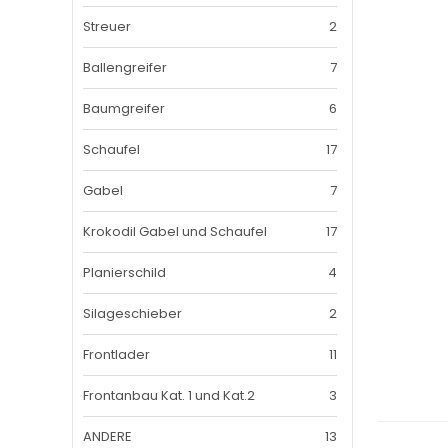
Streuer
2
Ballengreifer
7
Baumgreifer
6
Schaufel
17
Gabel
7
Krokodil Gabel und Schaufel
17
Planierschild
4
Silageschieber
2
Frontlader
11
Frontanbau Kat. 1 und Kat.2
3
ANDERE
13