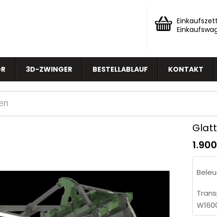
Einkaufszett
Einkaufswa
OR
3D-ZWINGER
BESTELLABLAUF
KONTAKT
Glat
1.90
Beleu
Trans
W160