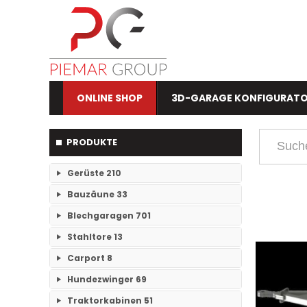
ONLINE SHOP
3D-GARAGE KONFIGURAT
PRODUKTE
Gerüste
210
Bauzäune
33
RAM- 1 Gerüst Breite 73
109
Blechgaragen
701
Einzelteile Bauzäune
7
RAM-2 Gerüst Breite 70
101
Stahltore
13
Einzelgaragen
89
Bauzäune SET
26
Carport
8
Keine Unterkategorien
Doppelgaragen
59
Hundezwinger
69
Keine Unterkategorien
3-Fachgaragen
Traktorkabinen
51
26
Keine Unterkategorien