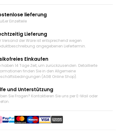
ostenlose lieferung
ußer Einzelteile
echtzeitig Lieferung
r Versand der Ware ist entsprechend wegen
oduktbeschreibung angegebenen Liefertermin.
sikofreies Einkaufen
e haben 14 Tage Zeit, um zurückzusenden. Detaillierte
formationen finden Sie in den Allgemeine
schäftsbedingungen (AGB Online Shop).
ilfe und Unterstützung
ben Sie Fragen? Kontaktieren Sie uns
per E-Mail oder
lefon
.