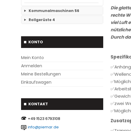
Die glatt
Kommunalmaschinen
56
rechte W
Rollgerüste
4
viel Luf
Kehrmaschinen
19
nützliche
Keine Unterkategorien
Streuer
3
Durch das
KONTO
Betonmischer
2
Spezifik
Mein Konto
Schneepflug
17
Anmelden
✅Anhänge
Siebschaufel
5
Meine Bestellungen
✅Wellen
✅Möglich
Einkaufswagen
Unkrautbürste
2
✅Arbeits
Root-Ripper
1
✅Gewicht
✅zwei We
KONTAKT
Astschaber
1
✅Möglich
‪+49 1523 6793108
Palettengabeln
4
Zusatzo
info@piemar.de
✅Transpo