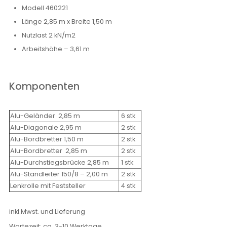
Modell 460221
Länge 2,85 m x Breite 1,50 m
Nutzlast 2 kN/m2
Arbeitshöhe – 3,61 m
Komponenten
Alu-Geländer
2,85 m
6 stk
Alu-Diagonale 2,95 m
2 stk
Alu-Bordbretter 1,50 m
2 stk
Alu-Bordbretter 2,85 m
2 stk
Alu-Durchstiegsbr
ücke 2,85 m
1 stk
Alu-Standleiter 150/8 – 2,00 m
2 stk
Lenkrolle mit Feststeller
4 stk
inkl.Mwst. und Lieferung
Wartezeit: ca. 3-10 Werktage