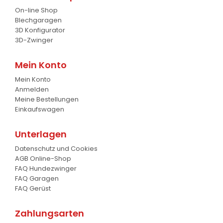
On-line Shop
Gabel
Blechgaragen
7
3D Konfigurator
3D-Zwinger
Krokodil Gabel und Schaufel
17
Planierschild
4
Mein Konto
Mein Konto
Silageschieber
2
Anmelden
Meine Bestellungen
Frontlader
11
Einkaufswagen
Frontanbau Kat. 1 und Kat.2
3
Unterlagen
ANDERE
13
Datenschutz und Cookies
AGB Online-Shop
FAQ Hundezwinger
FAQ Garagen
FAQ Gerüst
Zahlungsarten