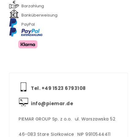
Barzahlung
Banküberweisung
PayPal
Tel. +‪49 1523 6793108
info@piemar.de
PIEMAR GROUP Sp. z o.o.
ul. Warszawska 52
46-083 Stare Siołkowice
NIP 9910544411