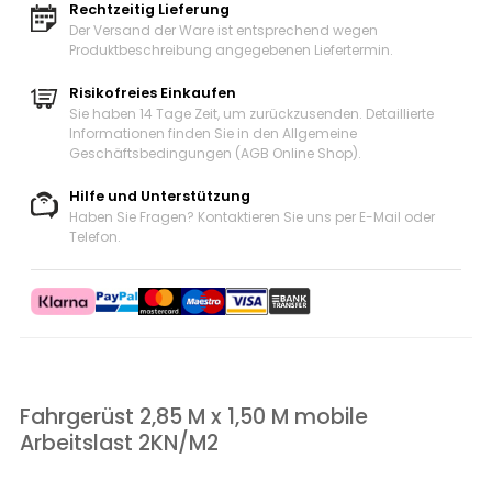
Rechtzeitig Lieferung
Der Versand der Ware ist entsprechend wegen
Produktbeschreibung angegebenen Liefertermin.
Risikofreies Einkaufen
Sie haben 14 Tage Zeit, um zurückzusenden. Detaillierte
Informationen finden Sie in den Allgemeine
Geschäftsbedingungen (AGB Online Shop).
Hilfe und Unterstützung
Haben Sie Fragen? Kontaktieren Sie uns
per E-Mail oder
Telefon
.
Fahrgerüst 2,85 M x 1,50 M mobile
Arbeitslast 2KN/M2