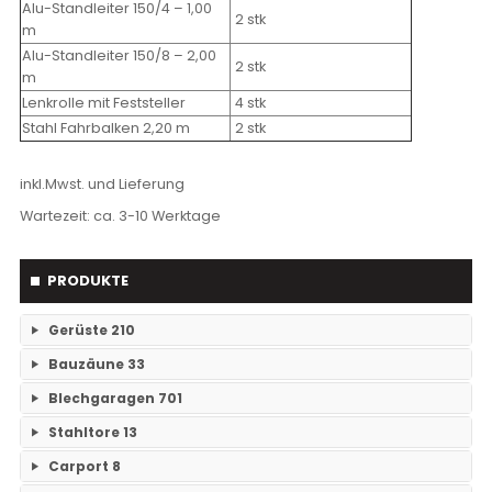
Alu-Standleiter 150/4 – 1,00
2 stk
m
Alu-Standleiter 150/8 – 2,00
2 stk
m
Lenkrolle mit Feststeller
4 stk
Stahl Fahrbalken 2,20 m
2 stk
inkl.Mwst. und Lieferung
Wartezeit: ca. 3-10 Werktage
PRODUKTE
Gerüste
210
Bauzäune
33
RAM- 1 Gerüst Breite 73
109
Blechgaragen
701
Einzelteile Bauzäune
7
RAM-2 Gerüst Breite 70
101
Stahltore
13
Einzelgaragen
89
Bauzäune SET
26
Carport
8
Keine Unterkategorien
Doppelgaragen
59