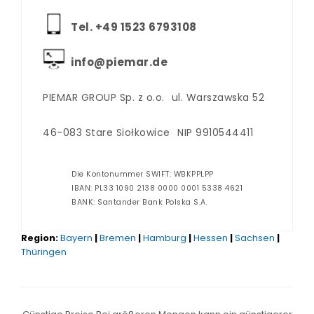
Tel. +‪49 1523 6793108
info@piemar.de
PIEMAR GROUP Sp. z o.o.
ul. Warszawska 52
46-083 Stare Siołkowice
NIP 9910544411
Die Kontonummer SWIFT: WBKPPLPP
IBAN: PL33 1090 2138 0000 0001 5338 4621
BANK: Santander Bank Polska S.A.
Region:
Bayern
|
Bremen
|
Hamburg
|
Hessen
|
Sachsen
|
Thüringen