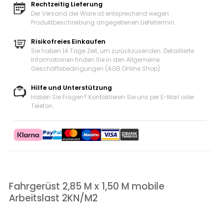
Rechtzeitig Lieferung
Der Versand der Ware ist entsprechend wegen
Produktbeschreibung angegebenen Liefertermin.
Risikofreies Einkaufen
Sie haben 14 Tage Zeit, um zurückzusenden. Detaillierte
Informationen finden Sie in den Allgemeine
Geschäftsbedingungen (AGB Online Shop).
Hilfe und Unterstützung
Haben Sie Fragen? Kontaktieren Sie uns
per E-Mail oder
Telefon
.
Fahrgerüst 2,85 M x 1,50 M mobile
Arbeitslast 2KN/M2