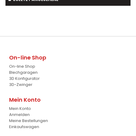
Palettengabeln
4
Schwader
1
Baumverpflanzer
1
Streuer
2
Gabelstapler-Euroaufnahme
1
Ballengreifer
7
Baumgreifer
6
On-line Shop
Schaufel
17
On-line Shop
Gabel
Blechgaragen
7
3D Konfigurator
3D-Zwinger
Krokodil Gabel und Schaufel
17
Planierschild
4
Mein Konto
Mein Konto
Silageschieber
2
Anmelden
Meine Bestellungen
Frontlader
11
Einkaufswagen
Frontanbau Kat. 1 und Kat.2
3