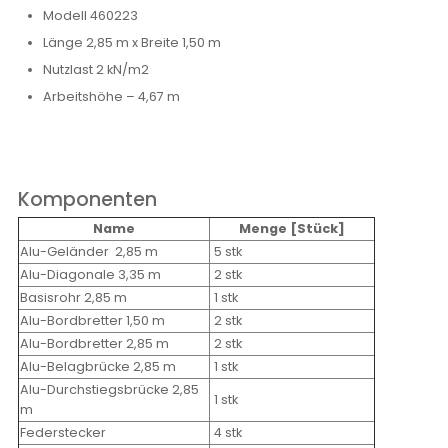
Modell 460223
Länge 2,85 m x Breite 1,50 m
Nutzlast 2 kN/m2
Arbeitshöhe – 4,67 m
Komponenten
Name
Menge [Stück]
Alu-Geländer
2,85 m
5 stk
Alu-Diagonale 3,35 m
2 stk
Basisrohr 2,85 m
1 stk
Alu-Bordbretter 1,50 m
2 stk
Alu-Bordbretter 2,85 m
2 stk
Alu-Belagbrücke 2,85 m
1 stk
Alu-Durchstiegsbr
ücke
2,85
1 stk
m
Federstecker
4 stk