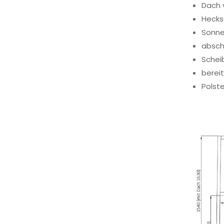
Dach 
Hecks
Sonn
absch
Schei
bereit
Polst