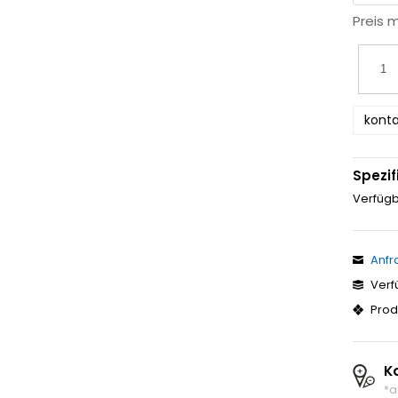
Preis 
konta
Spezif
Verfügb
Anfr
Verf
Prod
K
*a