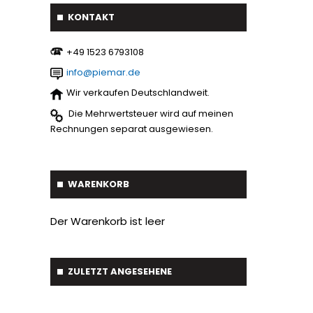
Pflüge
7
KONTAKT
Astschaber
1
Cambridgewalze
20
‪+49 1523 6793108
Palettengabeln
4
Schwader
1
info@piemar.de
Baumverpflanzer
1
Streuer
2
Wir verkaufen Deutschlandweit.
Gabelstapler-Euroaufnahme
1
Die Mehrwertsteuer wird auf meinen
Ballengreifer
7
Rechnungen separat ausgewiesen.
Baumgreifer
6
Schaufel
17
WARENKORB
Gabel
7
Der Warenkorb ist leer
Krokodil Gabel und Schaufel
17
Planierschild
4
ZULETZT ANGESEHENE
Silageschieber
2