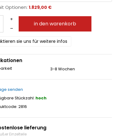
mit Optionen:
1.829,00 €
+
in den warenkorb
–
ktieren sie uns für weitere infos
ikationen
arkeit
3-8 Wochen
age senden
ügbare Stückzahl:
hoch
uktcode: 2816
ostenlose lieferung
ußer Einzelteile