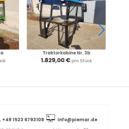
3a
Traktorkabine Nr. 3b
1.829,00 €
ück
pro Stück
. +‪49 1523 6793108
info@piemar.de