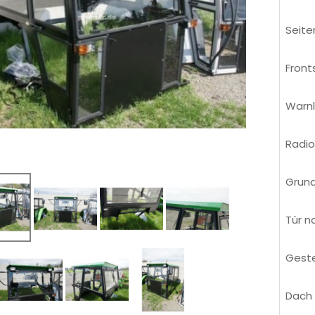
Seite
Front
Warn
Radi
Grund
Tür n
Geste
Dach 