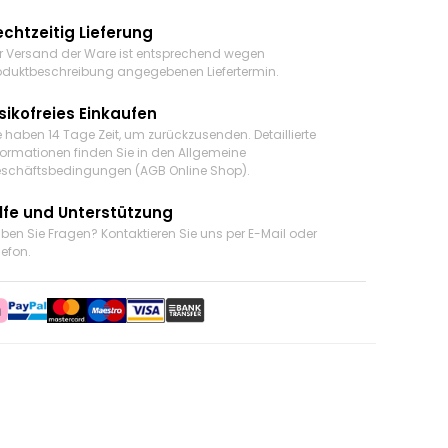
echtzeitig Lieferung
r Versand der Ware ist entsprechend wegen
oduktbeschreibung angegebenen Liefertermin.
sikofreies Einkaufen
e haben 14 Tage Zeit, um zurückzusenden. Detaillierte
formationen finden Sie in den Allgemeine
schäftsbedingungen (AGB Online Shop).
ilfe und Unterstützung
ben Sie Fragen? Kontaktieren Sie uns
per E-Mail oder
lefon
.