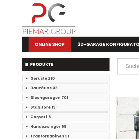
ONLINE SHOP
3D-GARAGE KONFIGURAT
PRODUKTE
Gerüste
210
Bauzäune
33
RAM- 1 Gerüst Breite 73
109
Blechgaragen
701
Einzelteile Bauzäune
7
RAM-2 Gerüst Breite 70
101
Stahltore
13
Einzelgaragen
89
Bauzäune SET
26
Carport
8
Keine Unterkategorien
Doppelgaragen
59
Hundezwinger
69
Keine Unterkategorien
3-Fachgaragen
Traktorkabinen
51
26
Keine Unterkategorien