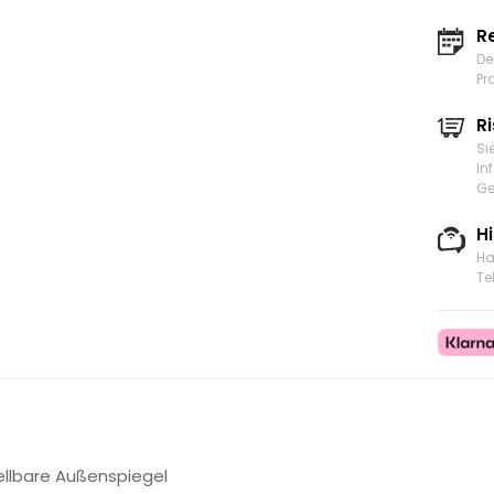
R
De
Pr
Ri
Si
In
Ge
H
Ha
Te
ellbare Außenspiegel