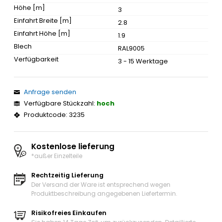
Höhe [m]
3
Einfahrt Breite [m]
2.8
Einfahrt Höhe [m]
1.9
Blech
RAL9005
Verfügbarkeit
3 - 15 Werktage
Anfrage senden
Verfügbare Stückzahl:
hoch
Produktcode: 3235
Kostenlose lieferung
*außer Einzelteile
Rechtzeitig Lieferung
Der Versand der Ware ist entsprechend wegen
Produktbeschreibung angegebenen Liefertermin.
Risikofreies Einkaufen