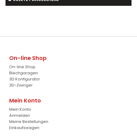
Astschaber
1
Cambridgewalze
20
Palettengabeln
4
Schwader
1
Baumverpflanzer
1
Streuer
2
Gabelstapler-Euroaufnahme
1
Ballengreifer
7
On-line Shop
Baumgreifer
6
On-line Shop
Schaufel
17
Blechgaragen
3D Konfigurator
Gabel
7
3D-Zwinger
Krokodil Gabel und Schaufel
17
Mein Konto
Mein Konto
Planierschild
4
Anmelden
Meine Bestellungen
Silageschieber
2
Einkaufswagen
Frontlader
11