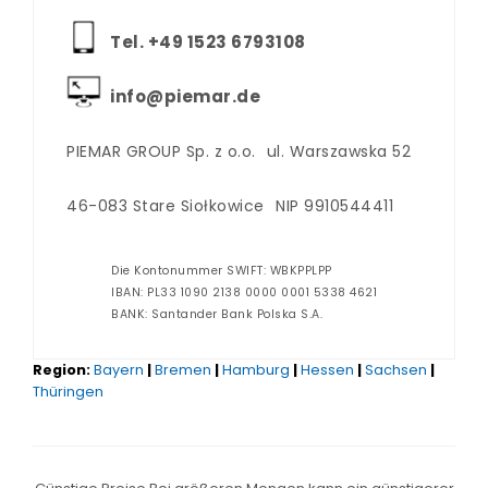
Tel. +‪49 1523 6793108
info@piemar.de
PIEMAR GROUP Sp. z o.o.
ul. Warszawska 52
46-083 Stare Siołkowice
NIP 9910544411
Die Kontonummer SWIFT: WBKPPLPP
IBAN: PL33 1090 2138 0000 0001 5338 4621
BANK: Santander Bank Polska S.A.
Region:
Bayern
|
Bremen
|
Hamburg
|
Hessen
|
Sachsen
|
Thüringen