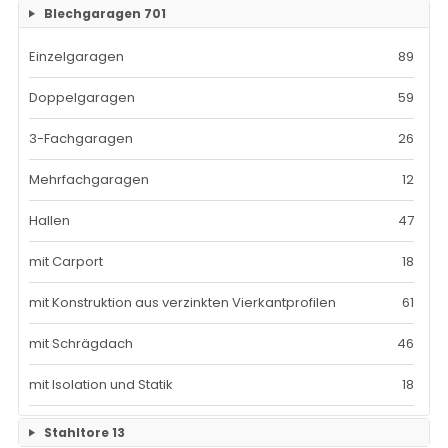
Blechgaragen
701
Einzelteile Bauzäune
7
RAM-2 Gerüst Breite 70
101
Einzelgaragen
89
Bauzäune SET
26
Doppelgaragen
59
3-Fachgaragen
26
Mehrfachgaragen
12
Hallen
47
mit Carport
18
mit Konstruktion aus verzinkten Vierkantprofilen
61
mit Schrägdach
46
mit Isolation und Statik
18
Stahltore
13