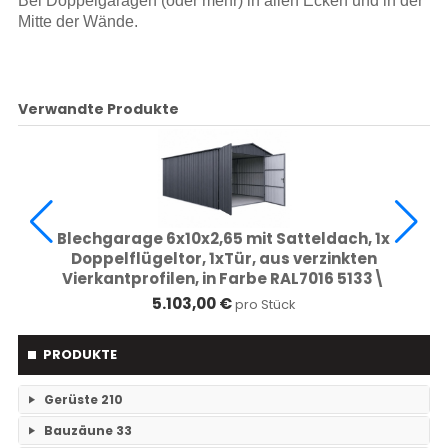
Bei Doppelgaragen (oder mehr) in allen Ecken und in der
Mitte der Wände.
Verwandte Produkte
Blechgarage 6x10x2,65 mit Satteldach, 1x
Doppelflügeltor, 1xTür, aus verzinkten
Vierkantprofilen, in Farbe RAL7016 5133\
5.103,00 €
pro Stück
PRODUKTE
Gerüste
210
Bauzäune
33
RAM- 1 Gerüst Breite 73
109