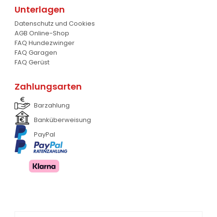
Unterlagen
Frontanbau Kat. 1 und Kat.2
3
Datenschutz und Cookies
AGB Online-Shop
ANDERE
13
FAQ Hundezwinger
FAQ Garagen
FAQ Gerüst
Zahlungsarten
Barzahlung
Banküberweisung
PayPal