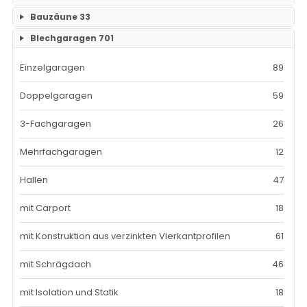
Bauzäune
33
RAM- 1 Gerüst Breite 73
109
Blechgaragen
701
Einzelteile Bauzäune
7
RAM-2 Gerüst Breite 70
101
Einzelgaragen
89
Bauzäune SET
26
Doppelgaragen
59
3-Fachgaragen
26
Mehrfachgaragen
12
Hallen
47
mit Carport
18
mit Konstruktion aus verzinkten Vierkantprofilen
61
mit Schrägdach
46
mit Isolation und Statik
18