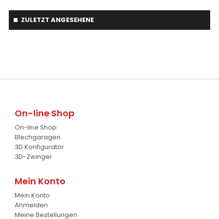
Root-Ripper
1
Pflüge
7
ZULETZT ANGESEHENE
Astschaber
1
Cambridgewalze
20
Palettengabeln
4
Schwader
1
Baumverpflanzer
1
Streuer
2
Gabelstapler-Euroaufnahme
1
Ballengreifer
7
On-line Shop
Baumgreifer
6
On-line Shop
Schaufel
17
Blechgaragen
3D Konfigurator
Gabel
7
3D-Zwinger
Krokodil Gabel und Schaufel
17
Mein Konto
Mein Konto
Planierschild
4
Anmelden
Meine Bestellungen
Silageschieber
2