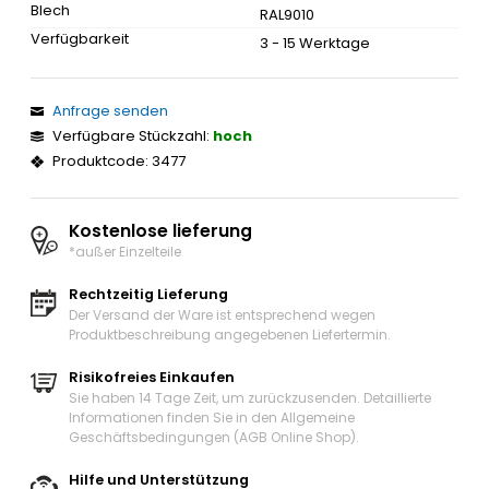
Blech
RAL9010
Verfügbarkeit
3 - 15 Werktage
Anfrage senden
Verfügbare Stückzahl:
hoch
Produktcode: 3477
Kostenlose lieferung
*außer Einzelteile
Rechtzeitig Lieferung
Der Versand der Ware ist entsprechend wegen
Produktbeschreibung angegebenen Liefertermin.
Risikofreies Einkaufen
Sie haben 14 Tage Zeit, um zurückzusenden. Detaillierte
Informationen finden Sie in den Allgemeine
Geschäftsbedingungen (AGB Online Shop).
Hilfe und Unterstützung