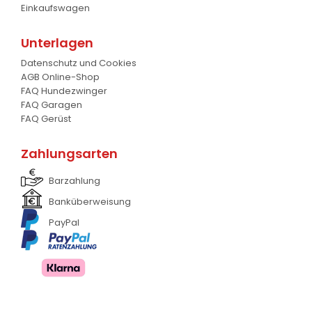
Einkaufswagen
Frontlader
11
Unterlagen
Frontanbau Kat. 1 und Kat.2
3
Datenschutz und Cookies
AGB Online-Shop
ANDERE
13
FAQ Hundezwinger
FAQ Garagen
FAQ Gerüst
Zahlungsarten
Barzahlung
Banküberweisung
PayPal