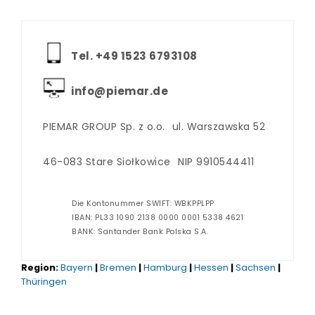
Tel. +‪49 1523 6793108
info@piemar.de
PIEMAR GROUP Sp. z o.o.
ul. Warszawska 52
46-083 Stare Siołkowice
NIP 9910544411
Die Kontonummer SWIFT: WBKPPLPP
IBAN: PL33 1090 2138 0000 0001 5338 4621
BANK: Santander Bank Polska S.A.
Region:
Bayern
|
Bremen
|
Hamburg
|
Hessen
|
Sachsen
|
Thüringen