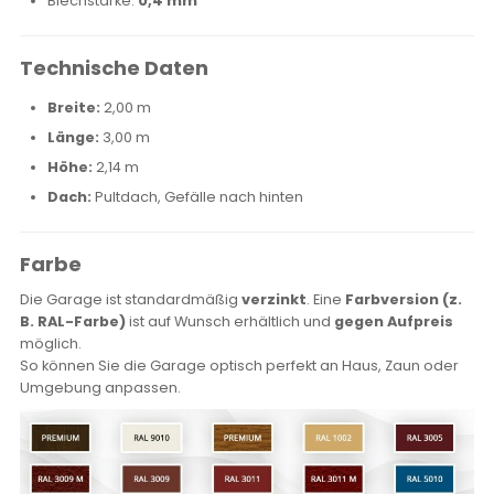
Blechstärke:
0,4 mm
Technische Daten
Breite:
2,00 m
Länge:
3,00 m
Höhe:
2,14 m
Dach:
Pultdach, Gefälle nach hinten
Farbe
Die Garage ist standardmäßig
verzinkt
. Eine
Farbversion (z.
B. RAL-Farbe)
ist auf Wunsch erhältlich und
gegen Aufpreis
möglich.
So können Sie die Garage optisch perfekt an Haus, Zaun oder
Umgebung anpassen.