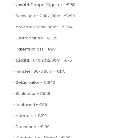
• zusätzl. Doppelflügeltor - €150
• Schwingtor 2,80x1,90m - €299
• größeres Schwingtor - €364
• Elektroantrieb - €325
• Patentschloss - €85
• zusätzl. Tür 0,90x2,00m - €75
• Fenster 1,00x0,60m - €175
• Sektionaltor - €1640
• Schlupftür - €599
• Lichtband - €65
• Holzoptik - €210
• Dachrinne - €199
• Kondensvlies (Dach) - €199