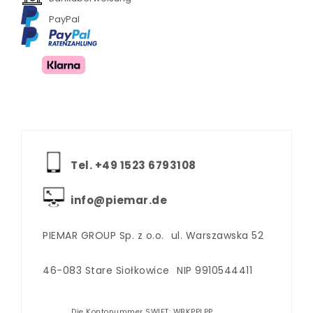
PayPal
Tel. +‪49 1523 6793108
info@piemar.de
PIEMAR GROUP Sp. z o.o.
ul. Warszawska 52
46-083 Stare Siołkowice
NIP 9910544411
Die Kontonummer SWIFT: WBKPPLPP