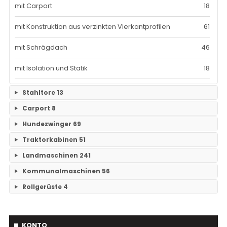
mit Carport
18
mit Konstruktion aus verzinkten Vierkantprofilen
61
mit Schrägdach
46
mit Isolation und Statik
18
Stahltore
13
Carport
8
Keine Unterkategorien
Hundezwinger
69
Keine Unterkategorien
Traktorkabinen
51
Keine Unterkategorien
Landmaschinen
241
Traktorkabinen
37
Kommunalmaschinen
56
Grubber
14
Mähdrescherkabine
14
Rollgerüste
4
Kehrmaschinen
19
Tiefenlockerer
23
Keine Unterkategorien
Streuer
3
Scheibenegge
43
KONTO