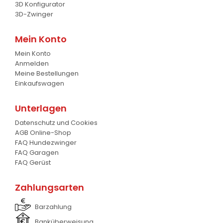
3D Konfigurator
Gabel
7
3D-Zwinger
Krokodil Gabel und Schaufel
17
Mein Konto
Mein Konto
Planierschild
4
Anmelden
Meine Bestellungen
Silageschieber
2
Einkaufswagen
Frontlader
11
Unterlagen
Frontanbau Kat. 1 und Kat.2
3
Datenschutz und Cookies
AGB Online-Shop
ANDERE
13
FAQ Hundezwinger
FAQ Garagen
FAQ Gerüst
Zahlungsarten
Barzahlung
Banküberweisung