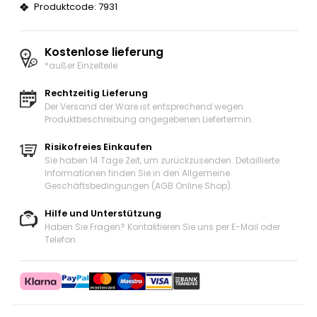
Produktcode: 7931
Kostenlose lieferung
*außer Einzelteile
Rechtzeitig Lieferung
Der Versand der Ware ist entsprechend wegen
Produktbeschreibung angegebenen Liefertermin.
Risikofreies Einkaufen
Sie haben 14 Tage Zeit, um zurückzusenden. Detaillierte
Informationen finden Sie in den Allgemeine
Geschäftsbedingungen (AGB Online Shop).
Hilfe und Unterstützung
Haben Sie Fragen? Kontaktieren Sie uns
per E-Mail oder
Telefon
.