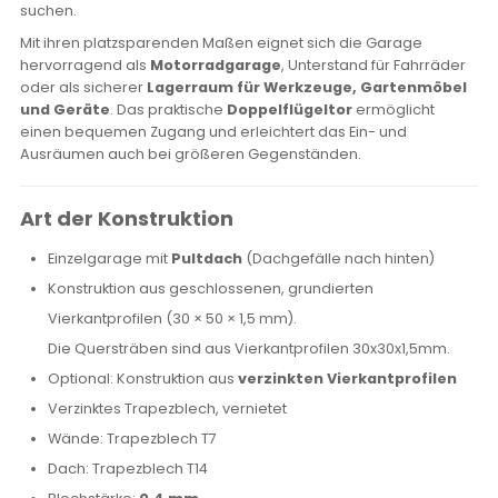
suchen.
Mit ihren platzsparenden Maßen eignet sich die Garage
hervorragend als
Motorradgarage
, Unterstand für Fahrräder
oder als sicherer
Lagerraum für Werkzeuge, Gartenmöbel
und Geräte
. Das praktische
Doppelflügeltor
ermöglicht
einen bequemen Zugang und erleichtert das Ein- und
Ausräumen auch bei größeren Gegenständen.
Art der Konstruktion
Einzelgarage mit
Pultdach
(Dachgefälle nach hinten)
Konstruktion aus geschlossenen, grundierten
Vierkantprofilen (30 × 50 × 1,5 mm).
Die Quersträben sind aus Vierkantprofilen 30x30x1,5mm.
Optional: Konstruktion aus
verzinkten Vierkantprofilen
Verzinktes Trapezblech, vernietet
Wände: Trapezblech T7
Dach: Trapezblech T14