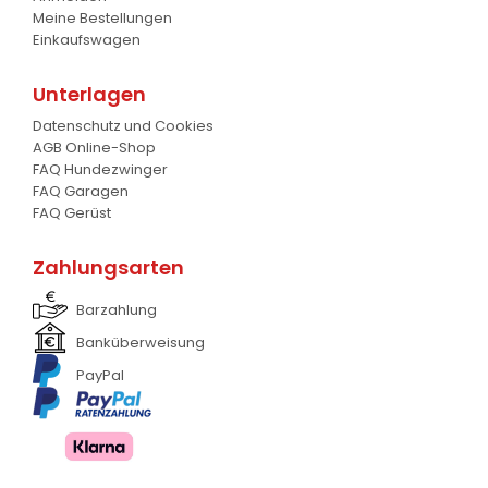
Meine Bestellungen
Silageschieber
2
Einkaufswagen
Frontlader
11
Unterlagen
Frontanbau Kat. 1 und Kat.2
3
Datenschutz und Cookies
AGB Online-Shop
ANDERE
13
FAQ Hundezwinger
FAQ Garagen
FAQ Gerüst
Zahlungsarten
Barzahlung
Banküberweisung
PayPal