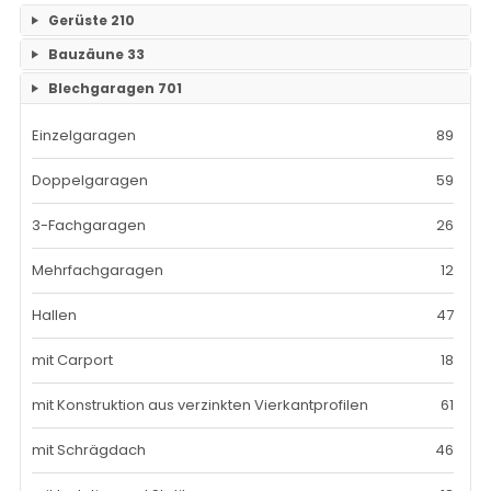
Gerüste
210
Bauzäune
33
RAM- 1 Gerüst Breite 73
109
Blechgaragen
701
Einzelteile Bauzäune
7
RAM-2 Gerüst Breite 70
101
Einzelgaragen
89
Bauzäune SET
26
Doppelgaragen
59
3-Fachgaragen
26
Mehrfachgaragen
12
Hallen
47
mit Carport
18
mit Konstruktion aus verzinkten Vierkantprofilen
61
mit Schrägdach
46