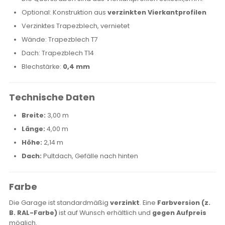
Optional: Konstruktion aus
verzinkten Vierkantprofilen
Verzinktes Trapezblech, vernietet
Wände: Trapezblech T7
Dach: Trapezblech T14
Blechstärke:
0,4 mm
Technische Daten
Breite:
3,00 m
Länge:
4,00 m
Höhe:
2,14 m
Dach:
Pultdach, Gefälle nach hinten
Farbe
Die Garage ist standardmäßig
verzinkt
. Eine
Farbversion (z.
B. RAL-Farbe)
ist auf Wunsch erhältlich und
gegen Aufpreis
möglich.