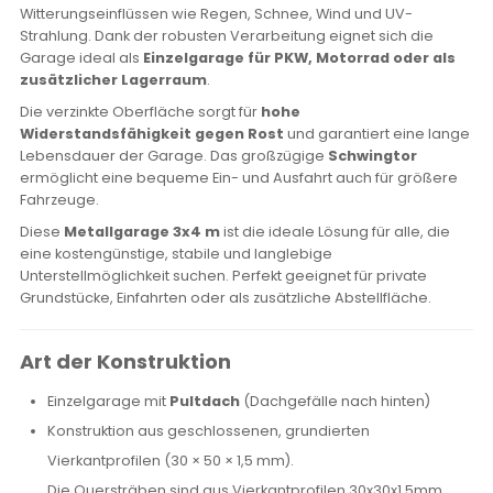
Witterungseinflüssen wie Regen, Schnee, Wind und UV-
Strahlung. Dank der robusten Verarbeitung eignet sich die
Garage ideal als
Einzelgarage für PKW, Motorrad oder als
zusätzlicher Lagerraum
.
Die verzinkte Oberfläche sorgt für
hohe
Widerstandsfähigkeit gegen Rost
und garantiert eine lange
Lebensdauer der Garage. Das großzügige
Schwingtor
ermöglicht eine bequeme Ein- und Ausfahrt auch für größere
Fahrzeuge.
Diese
Metallgarage 3x4 m
ist die ideale Lösung für alle, die
eine kostengünstige, stabile und langlebige
Unterstellmöglichkeit suchen. Perfekt geeignet für private
Grundstücke, Einfahrten oder als zusätzliche Abstellfläche.
Art der Konstruktion
Einzelgarage mit
Pultdach
(Dachgefälle nach hinten)
Konstruktion aus geschlossenen, grundierten
Vierkantprofilen (30 × 50 × 1,5 mm).
Die Quersträben sind aus Vierkantprofilen 30x30x1,5mm.