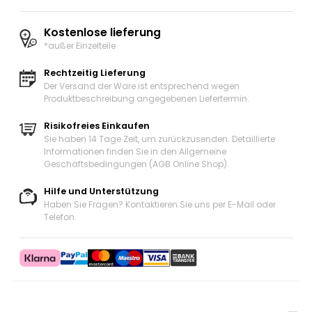
Kostenlose lieferung
*außer Einzelteile
Rechtzeitig Lieferung
Der Versand der Ware ist entsprechend wegen
Produktbeschreibung angegebenen Liefertermin.
Risikofreies Einkaufen
Sie haben 14 Tage Zeit, um zurückzusenden. Detaillierte
Informationen finden Sie in den Allgemeine
Geschäftsbedingungen (AGB Online Shop).
Hilfe und Unterstützung
Haben Sie Fragen? Kontaktieren Sie uns
per E-Mail oder
Telefon
.