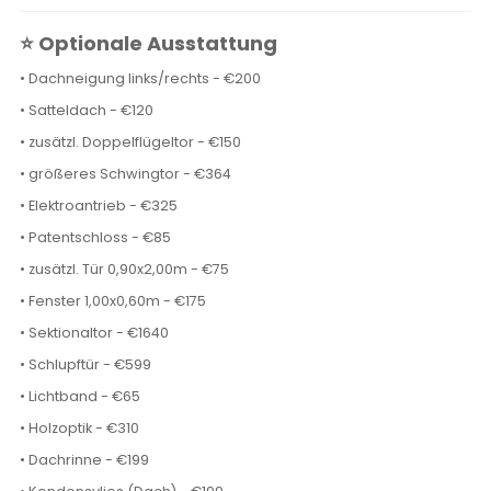
⭐ Optionale Ausstattung
• Dachneigung links/rechts - €200
• Satteldach - €120
• zusätzl. Doppelflügeltor - €150
• größeres Schwingtor - €364
• Elektroantrieb - €325
• Patentschloss - €85
• zusätzl. Tür 0,90x2,00m - €75
• Fenster 1,00x0,60m - €175
• Sektionaltor - €1640
• Schlupftür - €599
• Lichtband - €65
• Holzoptik - €310
• Dachrinne - €199