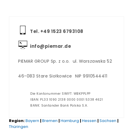
Tel. +‪49 1523 6793108
info@piemar.de
PIEMAR GROUP Sp. z o.o.
ul. Warszawska 52
46-083 Stare Siołkowice
NIP 9910544411
Die Kontonummer SWIFT: WBKPPLPP
IBAN: PL33 1090 2138 0000 0001 5338 4621
BANK: Santander Bank Polska S.A.
Region:
Bayern
|
Bremen
|
Hamburg
|
Hessen
|
Sachsen
|
Thüringen