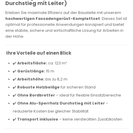
Durchstieg mit Leiter)
Erleben Sie maximale Effizienz auf der Baustelle mit unserem
hochwertigen Fassadengerüst-Komplettset
. Dieses Set ist
optimal für professionelle Anwendungen konzipiert und bietet
eine stabile, sichere und wirtschaftliche Lösung für Arbeiten in
der Höhe.
Ihre Vorteile auf einen Blick
✔️
Arbeitsfläche:
ca. 123 m²
✔️
Gerüstlänge:
15 m
✔️
Arbeitshöhe:
bis zu 8,2 m
✔️
Robuste Holzbeläge
für sicheren Stand
✔️
Ohne Bordbretter
– ideal für flexible Einsatzbereiche
✔️
Ohne Alu-Sperrholz Durchstieg mit Leiter
–
reduzierte Kosten bei gleicher Stabilität
✔️
Transport inklusive
– keine versteckten Zusatzkosten