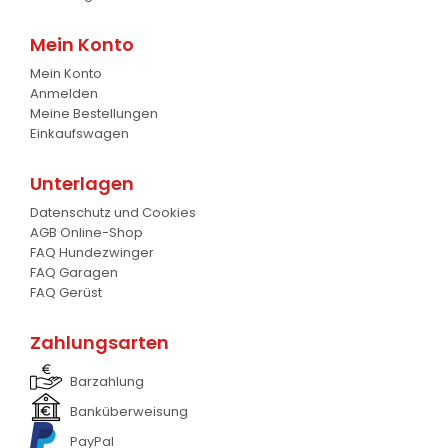
Krokodil Gabel und Schaufel
17
Mein Konto
Mein Konto
Planierschild
4
Anmelden
Meine Bestellungen
Silageschieber
2
Einkaufswagen
Frontlader
11
Unterlagen
Frontanbau Kat. 1 und Kat.2
3
Datenschutz und Cookies
AGB Online-Shop
ANDERE
13
FAQ Hundezwinger
FAQ Garagen
FAQ Gerüst
Zahlungsarten
Barzahlung
Banküberweisung
PayPal