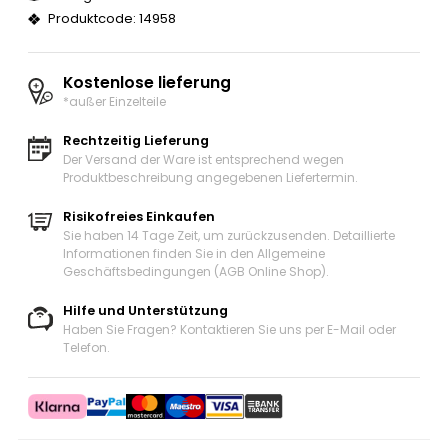
Produktcode: 14958
Kostenlose lieferung
*außer Einzelteile
Rechtzeitig Lieferung
Der Versand der Ware ist entsprechend wegen
Produktbeschreibung angegebenen Liefertermin.
Risikofreies Einkaufen
Sie haben 14 Tage Zeit, um zurückzusenden. Detaillierte
Informationen finden Sie in den Allgemeine
Geschäftsbedingungen (AGB Online Shop).
Hilfe und Unterstützung
Haben Sie Fragen? Kontaktieren Sie uns
per E-Mail oder
Telefon
.