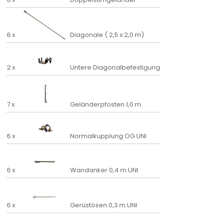
6 x
Diagonale ( 2,5 x 2,0 m)
2 x
Untere Diagonalbefestigung
7 x
Geländerpfosten 1,0 m
6 x
Normalkupplung OG UNI
6 x
Wandanker 0,4 m UNI
6 x
Gerüstösen 0,3 m UNI