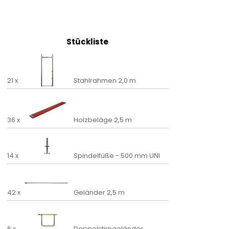
Stückliste
21 x
Stahlrahmen 2,0 m
36 x
Holzbeläge 2,5 m
14 x
Spindelfüße - 500 mm UNI
42 x
Geländer 2,5 m
6 x
Doppelstirngeländer