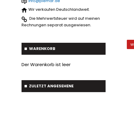
info@piemar.de
Baumverpflanzer
1
Streuer
2
Wir verkaufen Deutschlandweit.
Gabelstapler-Euroaufnahme
1
Die Mehrwertsteuer wird auf meinen
Ballengreifer
7
Rechnungen separat ausgewiesen.
Baumgreifer
6
w
Schaufel
17
WARENKORB
Gabel
7
Der Warenkorb ist leer
Krokodil Gabel und Schaufel
17
Planierschild
4
ZULETZT ANGESEHENE
Silageschieber
2
Frontlader
11
Frontanbau Kat. 1 und Kat.2
3
ANDERE
13