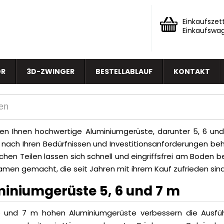
Einkaufszett
Einkaufswa
OR
3D-ZWINGER
BESTELLABLAUF
KONTAKT
ten Ihnen hochwertige Aluminiumgerüste, darunter 5, 6 und
e nach Ihren Bedürfnissen und Investitionsanforderungen behi
chen Teilen lassen sich schnell und eingriffsfrei am Boden 
amen gemacht, die seit Jahren mit ihrem Kauf zufrieden sind
iniumgerüste 5, 6 und 7 m
6 und 7 m hohen Aluminiumgerüste verbessern die Ausfüh