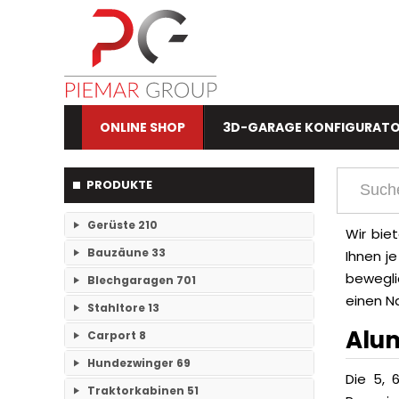
ONLINE SHOP
3D-GARAGE KONFIGURAT
PRODUKTE
Gerüste
210
Wir bie
Bauzäune
33
Ihnen j
RAM- 1 Gerüst Breite 73
109
bewegli
Blechgaragen
701
Einzelteile Bauzäune
7
RAM-2 Gerüst Breite 70
101
einen N
Stahltore
13
Einzelgaragen
89
Bauzäune SET
26
Alum
Carport
8
Keine Unterkategorien
Doppelgaragen
59
Hundezwinger
69
Keine Unterkategorien
Die 5, 
3-Fachgaragen
Traktorkabinen
51
26
Keine Unterkategorien