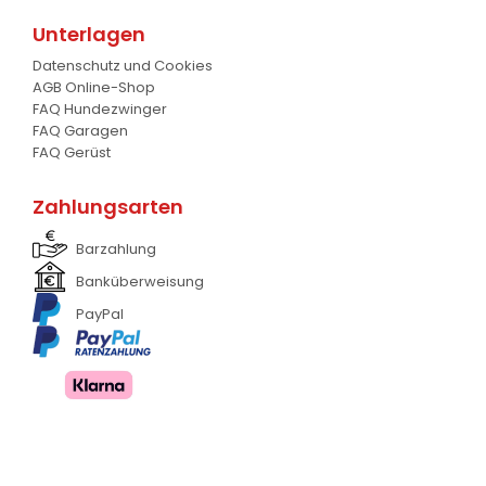
Planierschild
4
Unterlagen
Silageschieber
2
Datenschutz und Cookies
AGB Online-Shop
Frontlader
11
FAQ Hundezwinger
FAQ Garagen
Frontanbau Kat. 1 und Kat.2
3
FAQ Gerüst
ANDERE
13
Zahlungsarten
Barzahlung
Banküberweisung
PayPal