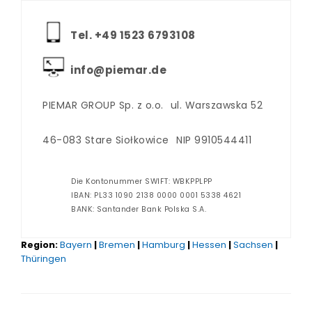
Tel. +‪49 1523 6793108
info@piemar.de
PIEMAR GROUP Sp. z o.o.
ul. Warszawska 52
46-083 Stare Siołkowice
NIP 9910544411
Die Kontonummer SWIFT: WBKPPLPP
IBAN: PL33 1090 2138 0000 0001 5338 4621
BANK: Santander Bank Polska S.A.
Region:
Bayern
|
Bremen
|
Hamburg
|
Hessen
|
Sachsen
|
Thüringen