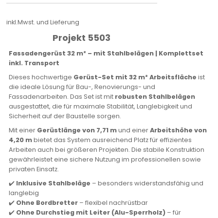
inkl.Mwst. und Lieferung
Projekt 5503
Fassadengerüst 32 m² – mit Stahlbelägen | Komplettset
inkl. Transport
Dieses hochwertige
Gerüst-Set mit 32 m² Arbeitsfläche
ist
die ideale Lösung für Bau-, Renovierungs- und
Fassadenarbeiten. Das Set ist mit
robusten Stahlbelägen
ausgestattet, die für maximale Stabilität, Langlebigkeit und
Sicherheit auf der Baustelle sorgen.
Mit einer
Gerüstlänge von 7,71 m
und einer
Arbeitshöhe von
4,20 m
bietet das System ausreichend Platz für effizientes
Arbeiten auch bei größeren Projekten. Die stabile Konstruktion
gewährleistet eine sichere Nutzung im professionellen sowie
privaten Einsatz.
✔️
Inklusive Stahlbeläge
– besonders widerstandsfähig und
langlebig
✔️
Ohne Bordbretter
– flexibel nachrüstbar
✔️
Ohne Durchstieg mit Leiter (Alu-Sperrholz)
– für