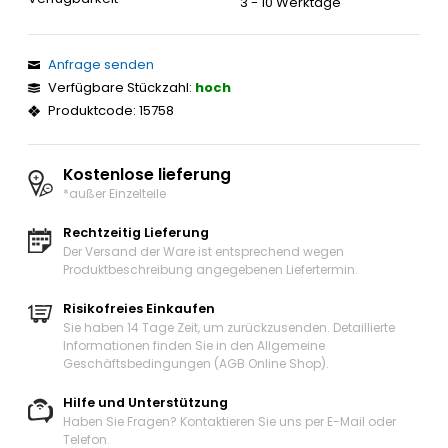
3 - 10 Werktage
Anfrage senden
Verfügbare Stückzahl:
hoch
Produktcode: 15758
Kostenlose lieferung
*außer Einzelteile
Rechtzeitig Lieferung
Der Versand der Ware ist entsprechend wegen
Produktbeschreibung angegebenen Liefertermin.
Risikofreies Einkaufen
Sie haben 14 Tage Zeit, um zurückzusenden. Detaillierte
Informationen finden Sie in den Allgemeine
Geschäftsbedingungen (AGB Online Shop).
Hilfe und Unterstützung
Haben Sie Fragen? Kontaktieren Sie uns
per E-Mail oder
Telefon
.