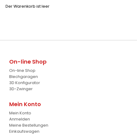
Saatbettkombination
18
Der Warenkorb ist leer
Unkrautbürste
2
Wiesenegge
19
Root-Ripper
1
Pflüge
7
Astschaber
1
Cambridgewalze
20
Palettengabeln
4
Schwader
1
Baumverpflanzer
1
On-line Shop
Streuer
2
On-line Shop
Gabelstapler-Euroaufnahme
1
Ballengreifer
7
Blechgaragen
3D Konfigurator
Baumgreifer
6
3D-Zwinger
Schaufel
17
Mein Konto
Gabel
Mein Konto
7
Anmelden
Meine Bestellungen
Krokodil Gabel und Schaufel
17
Einkaufswagen