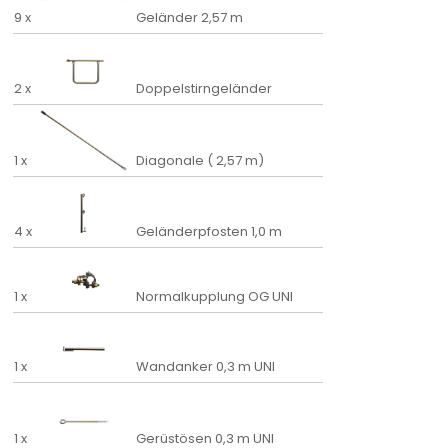
9 x
Geländer 2,57 m
2 x
Doppelstirngeländer
1 x
Diagonale ( 2,57 m)
4 x
Geländerpfosten 1,0 m
1 x
Normalkupplung OG UNI
1 x
Wandanker 0,3 m UNI
1 x
Gerüstösen 0,3 m UNI