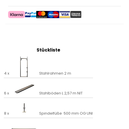
Stückliste
4 x
Stahlrahmen 2 m
6 x
Stahlböden L 2,57 m NIT
8 x
Spindelfüße 500 mm OG UNI