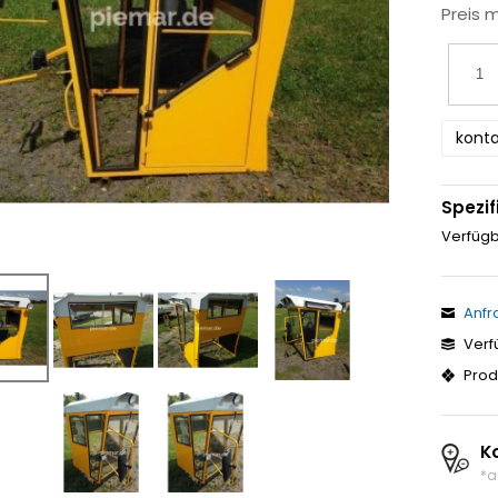
Preis 
konta
Spezif
Verfügb
Anfr
Verf
Prod
K
*a