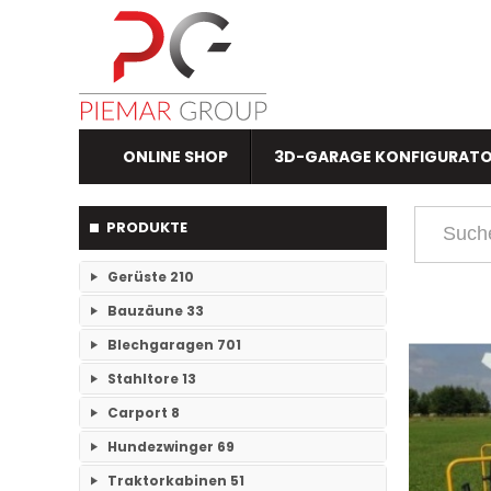
ONLINE SHOP
3D-GARAGE KONFIGURAT
PRODUKTE
Gerüste
210
Bauzäune
33
RAM- 1 Gerüst Breite 73
109
Blechgaragen
701
Einzelteile Bauzäune
7
RAM-2 Gerüst Breite 70
101
Stahltore
13
Einzelgaragen
89
Bauzäune SET
26
Carport
8
Keine Unterkategorien
Doppelgaragen
59
Hundezwinger
69
Keine Unterkategorien
3-Fachgaragen
Traktorkabinen
51
26
Keine Unterkategorien