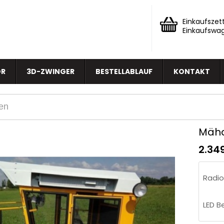
Einkaufszett
Einkaufswa
OR
3D-ZWINGER
BESTELLABLAUF
KONTAKT
Mähd
2.34
Radi
LED B