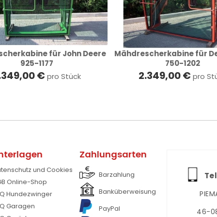
cherkabine für John Deere
Mähdrescherkabine für De
925-1177
750-1202
.349,00 €
2.349,00 €
pro Stück
pro St
nterlagen
Zahlungsarten
tenschutz und Cookies
Barzahlung
Tel
B Online-Shop
Banküberweisung
PIEM
Q Hundezwinger
Q Garagen
PayPal
46-08