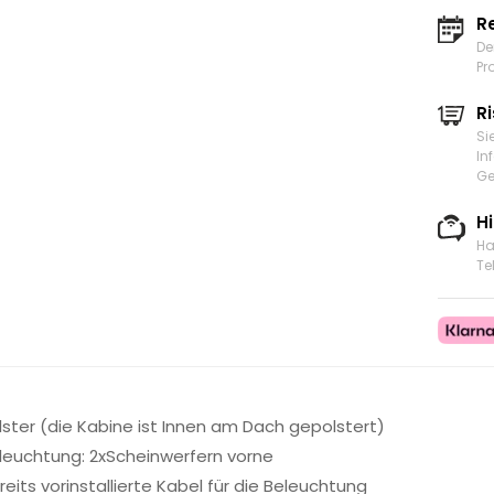
R
De
Pr
Ri
Si
In
Ge
H
Ha
Te
lster (die Kabine ist Innen am Dach gepolstert)
leuchtung: 2xScheinwerfern vorne
reits vorinstallierte Kabel für die Beleuchtung