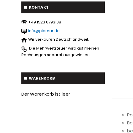
Pflüge
7
KONTAKT
Astschaber
1
Cambridgewalze
20
‪+49 1523 6793108
Palettengabeln
4
Schwader
1
info@piemar.de
Baumverpflanzer
1
Streuer
2
Wir verkaufen Deutschlandweit.
Gabelstapler-Euroaufnahme
1
Die Mehrwertsteuer wird auf meinen
Ballengreifer
7
Rechnungen separat ausgewiesen.
Baumgreifer
6
Schaufel
17
WARENKORB
Gabel
7
Der Warenkorb ist leer
Krokodil Gabel und Schaufel
17
Planierschild
4
Po
Be
Silageschieber
2
be