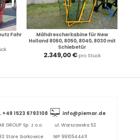
utz Fahr
Mähdrescherkabine für New
Mähd
Holland 8060, 8050, 8040, 8030 mit
Domina
Schiebetür
ück
2.349,00 €
pro Stück
. +‪49 1523 6793108
info@piemar.de
AR GROUP Sp. z o.o.
ul. Warszawska 52
3 Stare Siołkowice
NIP 9910544411