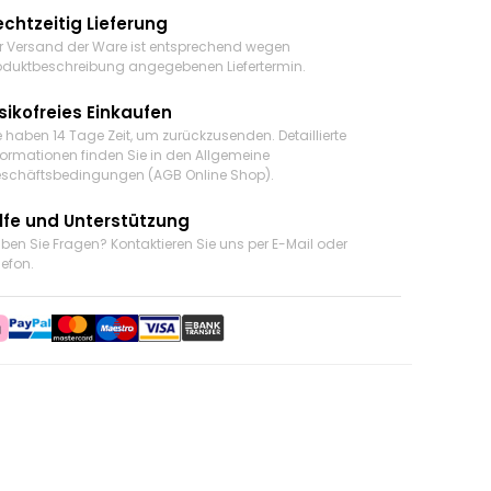
echtzeitig Lieferung
r Versand der Ware ist entsprechend wegen
oduktbeschreibung angegebenen Liefertermin.
sikofreies Einkaufen
e haben 14 Tage Zeit, um zurückzusenden. Detaillierte
formationen finden Sie in den Allgemeine
schäftsbedingungen (AGB Online Shop).
ilfe und Unterstützung
ben Sie Fragen? Kontaktieren Sie uns
per E-Mail oder
lefon
.