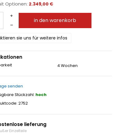
mit Optionen:
2.349,00 €
+
in den warenkorb
–
ktieren sie uns für weitere infos
ikationen
arkeit
4 Wochen
age senden
ügbare Stückzahl:
hoch
uktcode: 2752
ostenlose lieferung
ußer Einzelteile