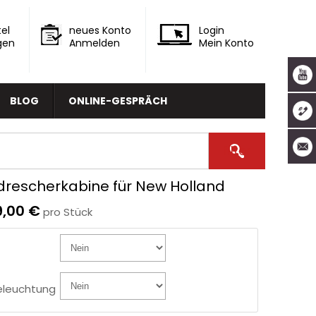
el
neues Konto
Login
gen
Anmelden
Mein Konto
BLOG
ONLINE-GESPRÄCH
rescherkabine für New Holland
9,00 €
pro Stück
o
eleuchtung