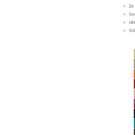
Frontlader
11
2x
So
Frontanbau Kat. 1 und Kat.2
3
ab
ANDERE
13
Sc