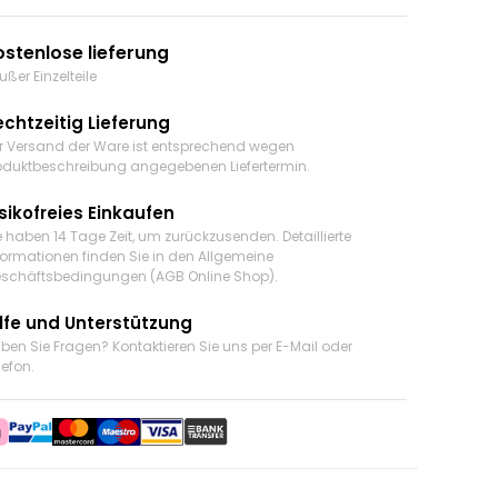
ostenlose lieferung
ußer Einzelteile
echtzeitig Lieferung
r Versand der Ware ist entsprechend wegen
oduktbeschreibung angegebenen Liefertermin.
sikofreies Einkaufen
e haben 14 Tage Zeit, um zurückzusenden. Detaillierte
formationen finden Sie in den Allgemeine
schäftsbedingungen (AGB Online Shop).
ilfe und Unterstützung
ben Sie Fragen? Kontaktieren Sie uns
per E-Mail oder
lefon
.