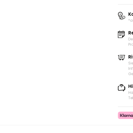
K
*a
R
De
Pr
Ri
Si
In
Ge
H
Ha
Te