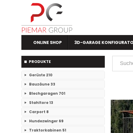
ONLINE SHOP
3D-GARAGE KONFIGURAT
PRODUKTE
Gerüste
210
Bauzäune
33
RAM- 1 Gerüst Breite 73
109
Blechgaragen
701
Einzelteile Bauzäune
7
RAM-2 Gerüst Breite 70
101
Stahltore
13
Einzelgaragen
89
Bauzäune SET
26
Carport
8
Keine Unterkategorien
Doppelgaragen
59
Hundezwinger
69
Keine Unterkategorien
3-Fachgaragen
Traktorkabinen
51
26
Keine Unterkategorien