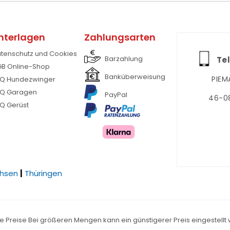
nterlagen
Zahlungsarten
tenschutz und Cookies
Barzahlung
Tel
B Online-Shop
Banküberweisung
PIEM
Q Hundezwinger
Q Garagen
PayPal
46-08
Q Gerüst
hsen
|
Thüringen
e Preise Bei größeren Mengen kann ein günstigerer Preis eingestellt