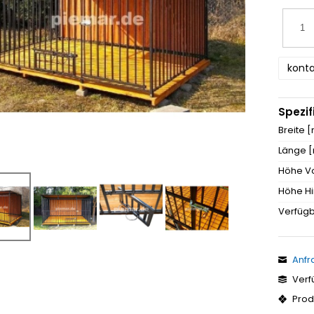
konta
Spezif
Breite 
Länge 
Höhe V
Höhe Hi
Verfügb
Anfr
Verf
Prod