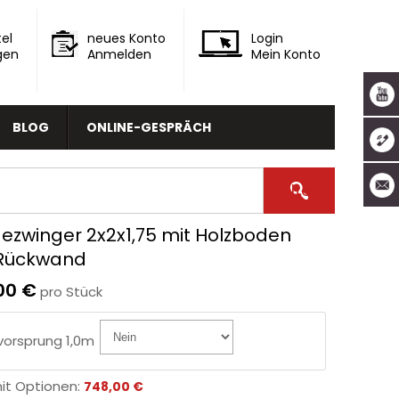
el
neues Konto
Login
gen
Anmelden
Mein Konto
BLOG
ONLINE-GESPRÄCH
ezwinger 2x2x1,75 mit Holzboden
Rückwand
00 €
pro Stück
orsprung 1,0m
mit Optionen:
748,00 €