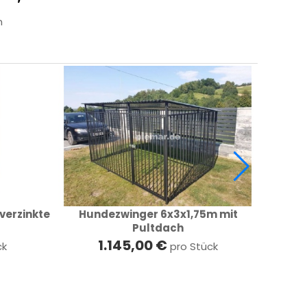
n
verzinkte
Hundezwinger 6x3x1,75m mit
Zwin
Pultdach
1.145,00 €
ck
pro Stück