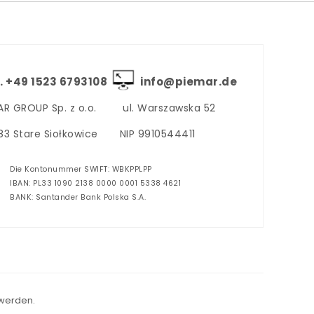
. +‪49 1523 6793108
info@piemar.de
AR GROUP Sp. z o.o.
ul. Warszawska 52
3 Stare Siołkowice
NIP 9910544411
Die Kontonummer SWIFT: WBKPPLPP
IBAN: PL33 1090 2138 0000 0001 5338 4621
BANK: Santander Bank Polska S.A.
 werden.