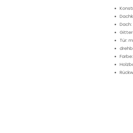
Konstr
Dachk
Dach:
Gitte
Tür: 
drehb
Farbe
Holzb
Rück