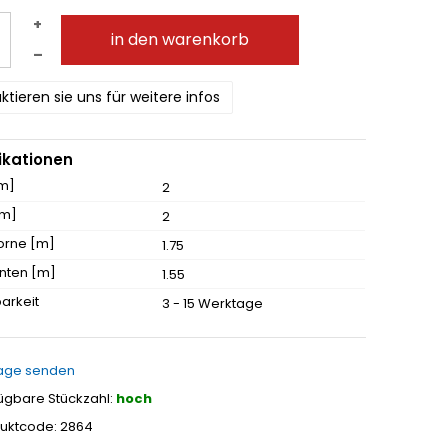
+
in den warenkorb
–
ktieren sie uns für weitere infos
ikationen
[m]
2
[m]
2
orne [m]
1.75
nten [m]
1.55
arkeit
3 - 15 Werktage
age senden
ügbare Stückzahl:
hoch
uktcode: 2864