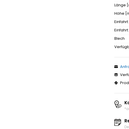
Länge 
Höhe [
Einfahrt
Einfahr
Blech
Verfügb
Anfr
Verf
Prod
K
*a
R
De