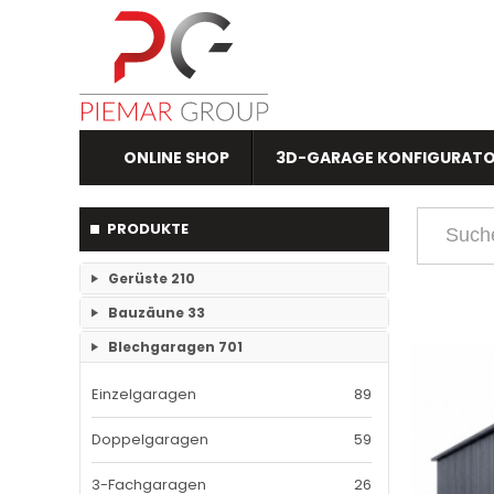
ONLINE SHOP
3D-GARAGE KONFIGURAT
PRODUKTE
Gerüste
210
Bauzäune
33
RAM- 1 Gerüst Breite 73
109
Blechgaragen
701
Einzelteile Bauzäune
7
RAM-2 Gerüst Breite 70
101
Einzelgaragen
89
Bauzäune SET
26
Doppelgaragen
59
3-Fachgaragen
26