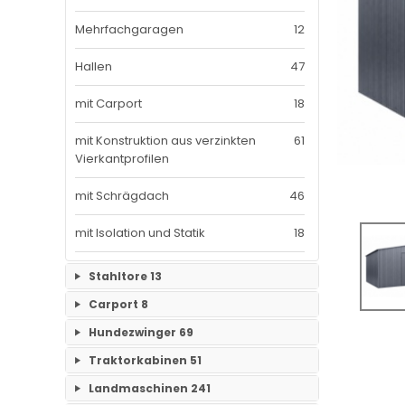
Mehrfachgaragen
12
Hallen
47
mit Carport
18
mit Konstruktion aus verzinkten
61
Vierkantprofilen
mit Schrägdach
46
mit Isolation und Statik
18
Stahltore
13
Carport
8
Keine Unterkategorien
Hundezwinger
69
Keine Unterkategorien
Traktorkabinen
51
Keine Unterkategorien
Landmaschinen
241
Traktorkabinen
37