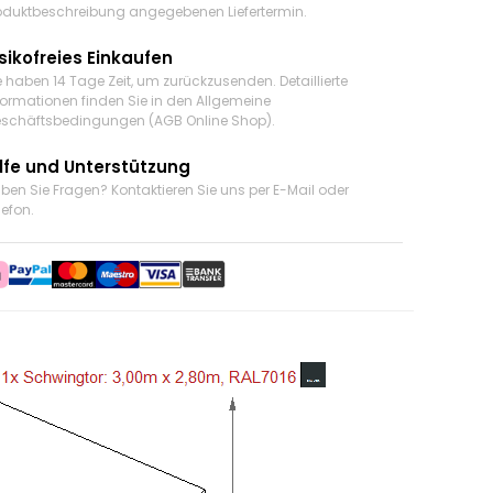
oduktbeschreibung angegebenen Liefertermin.
sikofreies Einkaufen
e haben 14 Tage Zeit, um zurückzusenden. Detaillierte
formationen finden Sie in den Allgemeine
schäftsbedingungen (AGB Online Shop).
ilfe und Unterstützung
ben Sie Fragen? Kontaktieren Sie uns
per E-Mail oder
lefon
.