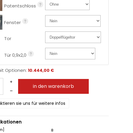
Patentschloss
Fenster
Tor
Tür 0,9x2,0
mit Optionen:
10.444,00 €
+
in den warenkorb
–
ktieren sie uns für weitere infos
ikationen
[m]
8