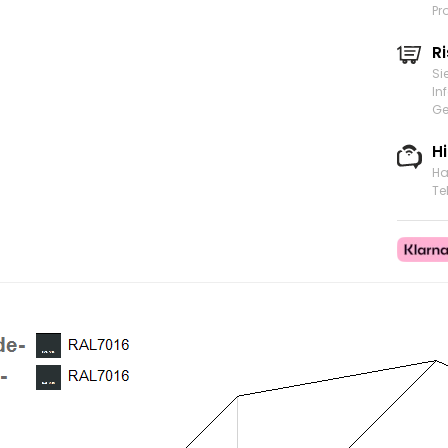
Pr
Ri
Si
In
Ge
H
Ha
Te