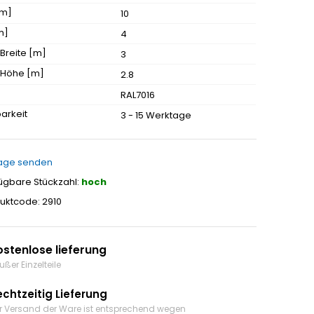
[m]
10
m]
4
 Breite [m]
3
t Höhe [m]
2.8
RAL7016
arkeit
3 - 15 Werktage
age senden
ügbare Stückzahl:
hoch
uktcode: 2910
ostenlose lieferung
ußer Einzelteile
echtzeitig Lieferung
r Versand der Ware ist entsprechend wegen