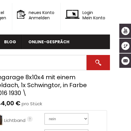
el
neues Konto
Login
gen
Anmelden
Mein Konto
BLOG
ONLINE-GESPRÄCH
hgarage 8x10x4 mit einem
ldach, 1x Schwingtor, in Farbe
16 1930 \
44,00 €
pro Stück
Lichtband