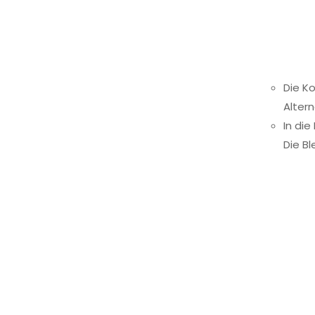
Die K
Altern
In die
Die B