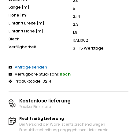
2.5
Länge [m]
5
Höhe [m]
2.14
Einfahrt Breite [m]
2.3
Einfahrt Höhe [m]
1.9
Blech
RAL1002
Verfügbarkeit
3 - 15 Werktage
Anfrage senden
Verfügbare Stückzahl:
hoch
Produktcode: 3214
Kostenlose lieferung
*außer Einzelteile
Rechtzeitig Lieferung
Der Versand der Ware ist entsprechend wegen
Produktbeschreibung angegebenen Liefertermin.