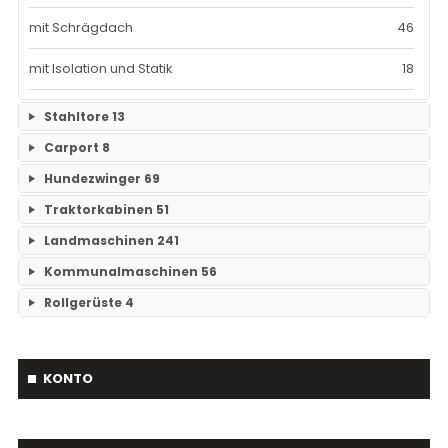
mit Schrägdach
46
mit Isolation und Statik
18
Stahltore
13
Carport
8
Keine Unterkategorien
Hundezwinger
69
Keine Unterkategorien
Traktorkabinen
51
Keine Unterkategorien
Landmaschinen
241
Traktorkabinen
37
Kommunalmaschinen
56
Grubber
14
Mähdrescherkabine
14
Rollgerüste
4
Kehrmaschinen
19
Tiefenlockerer
23
Keine Unterkategorien
Streuer
3
Scheibenegge
43
KONTO
Betonmischer
2
Scheibenegge Hydraulisch klappbar
1
Schneepflug
17
Anbauaggregat
6