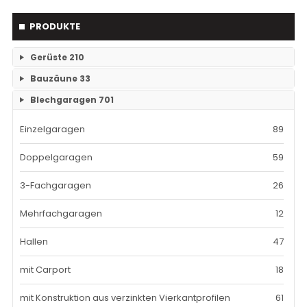
PRODUKTE
Gerüste
210
Bauzäune
33
RAM- 1 Gerüst Breite 73
109
Blechgaragen
701
Einzelteile Bauzäune
7
RAM-2 Gerüst Breite 70
101
Einzelgaragen
89
Bauzäune SET
26
Doppelgaragen
59
3-Fachgaragen
26
Mehrfachgaragen
12
Hallen
47
mit Carport
18
mit Konstruktion aus verzinkten Vierkantprofilen
61