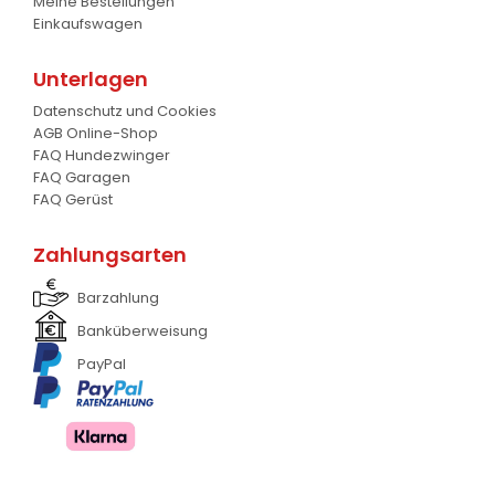
Meine Bestellungen
Krokodil Gabel und Schaufel
17
Einkaufswagen
Planierschild
4
Unterlagen
Silageschieber
2
Datenschutz und Cookies
AGB Online-Shop
Frontlader
11
FAQ Hundezwinger
FAQ Garagen
Frontanbau Kat. 1 und Kat.2
3
FAQ Gerüst
ANDERE
13
Zahlungsarten
Barzahlung
Banküberweisung
PayPal