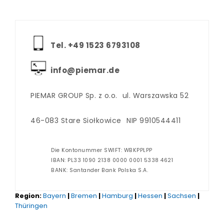
Tel. +‪49 1523 6793108
info@piemar.de
PIEMAR GROUP Sp. z o.o.
ul. Warszawska 52
46-083 Stare Siołkowice
NIP 9910544411
Die Kontonummer SWIFT: WBKPPLPP
IBAN: PL33 1090 2138 0000 0001 5338 4621
BANK: Santander Bank Polska S.A.
Region:
Bayern
|
Bremen
|
Hamburg
|
Hessen
|
Sachsen
|
Thüringen