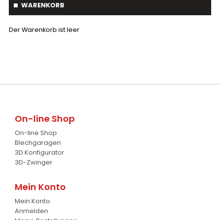
WARENKORB
Siebschaufel
5
Saatbettkombination
18
Der Warenkorb ist leer
Unkrautbürste
2
Wiesenegge
19
Root-Ripper
1
Pflüge
7
Astschaber
1
Cambridgewalze
20
Palettengabeln
4
Schwader
1
Baumverpflanzer
1
On-line Shop
Streuer
2
On-line Shop
Gabelstapler-Euroaufnahme
1
Ballengreifer
7
Blechgaragen
3D Konfigurator
Baumgreifer
6
3D-Zwinger
Schaufel
17
Mein Konto
Gabel
Mein Konto
7
Anmelden