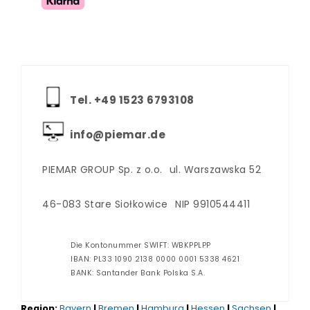
Tel. +‪49 1523 6793108
info@piemar.de
PIEMAR GROUP Sp. z o.o.
ul. Warszawska 52
46-083 Stare Siołkowice
NIP 9910544411
Die Kontonummer SWIFT: WBKPPLPP
IBAN: PL33 1090 2138 0000 0001 5338 4621
BANK: Santander Bank Polska S.A.
Region:
Bayern
|
Bremen
|
Hamburg
|
Hessen
|
Sachsen
|