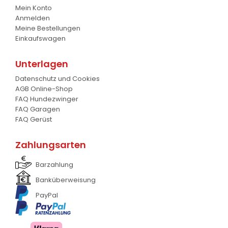
Gabel
Mein Konto
7
Anmelden
Meine Bestellungen
Krokodil Gabel und Schaufel
17
Einkaufswagen
Planierschild
4
Unterlagen
Silageschieber
2
Datenschutz und Cookies
AGB Online-Shop
Frontlader
11
FAQ Hundezwinger
FAQ Garagen
Frontanbau Kat. 1 und Kat.2
3
FAQ Gerüst
ANDERE
13
Zahlungsarten
Barzahlung
Banküberweisung
PayPal