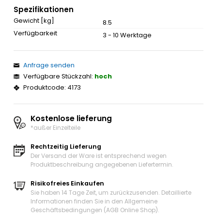
Spezifikationen
Gewicht [kg]
8.5
Verfügbarkeit
3 - 10 Werktage
Anfrage senden
Verfügbare Stückzahl:
hoch
Produktcode: 4173
Kostenlose lieferung
*außer Einzelteile
Rechtzeitig Lieferung
Der Versand der Ware ist entsprechend wegen
Produktbeschreibung angegebenen Liefertermin.
Risikofreies Einkaufen
Sie haben 14 Tage Zeit, um zurückzusenden. Detaillierte
Informationen finden Sie in den Allgemeine
Geschäftsbedingungen (AGB Online Shop).