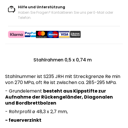
Hilfe und Unterstützung
Haben Sie Fragen? Kontaktieren Sie uns
per E-Mail oder
Telefon
.
Stahlrahmen 0,5 x 0,74 m
Stahlnummer ist S235 JRH mit Streckgrenze Re min
von 270 MPa, oft Re ist zwischen ca. 285-295 MPa.
- Grundelement
besteht aus Kippstifte zur
Aufnahme der Rückengeländer,
Diagonalen
und Bordbrettbolzen
- Rohrprofil ø 48,3 x 2,7 mm,
- feuerverzinkt