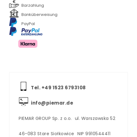
Barzahlung
Banküberweisung
PayPal
Tel. +‪49 1523 6793108
info@piemar.de
PIEMAR GROUP Sp. z o.o.
ul. Warszawska 52
46-083 Stare Siołkowice
NIP 9910544411