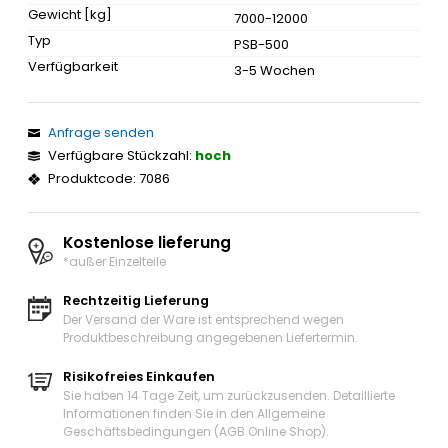
Gewicht [kg]
7000-12000
Typ
PSB-500
Verfügbarkeit
3-5 Wochen
Anfrage senden
Verfügbare Stückzahl:
hoch
Produktcode: 7086
Kostenlose lieferung
*außer Einzelteile
Rechtzeitig Lieferung
Der Versand der Ware ist entsprechend wegen
Produktbeschreibung angegebenen Liefertermin.
Risikofreies Einkaufen
Sie haben 14 Tage Zeit, um zurückzusenden. Detaillierte
Informationen finden Sie in den Allgemeine
Geschäftsbedingungen (AGB Online Shop).