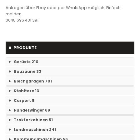
Anfragen über Ebay oder per WhatsApp möglich. Einfach
melden.
0048 696 431 391
PRODUKTE
Gerüste
210
Bauzäune
33
RAM- 1 Gerüst Breite 73
109
Blechgaragen
701
Einzelteile Bauzäune
7
RAM-2 Gerüst Breite 70
101
Stahltore
13
Einzelgaragen
89
Bauzäune SET
26
Carport
8
Keine Unterkategorien
Doppelgaragen
59
Hundezwinger
69
Keine Unterkategorien
3-Fachgaragen
Traktorkabinen
51
26
Keine Unterkategorien
Landmaschinen
241
Mehrfachgaragen
12
Traktorkabinen
37
Kommunalmaschinen
56