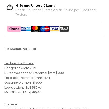
Hilfe und Unterstützung
Haben Sie Fragen? Kontaktieren Sie uns
per E-Mail oder
Telefon
.
Siebschaufel 500l
Technische Daten:
Baggergewicht 7-12
Durchmesser der Trommel [mm] 930
Tiefe der Trommel [mm] 824
Gesamtvolumen [l] 500
Leergewicht [kg] 580kg
Min Ölfluss [l / m] 40/40
Vorteile: