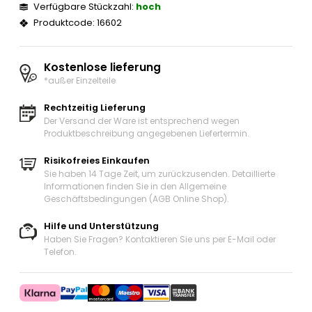
Verfügbare Stückzahl:
hoch
Produktcode: 16602
Kostenlose lieferung
*außer Einzelteile
Rechtzeitig Lieferung
Der Versand der Ware ist entsprechend wegen
Produktbeschreibung angegebenen Liefertermin.
Risikofreies Einkaufen
Sie haben 14 Tage Zeit, um zurückzusenden. Detaillierte
Informationen finden Sie in den Allgemeine
Geschäftsbedingungen (AGB Online Shop).
Hilfe und Unterstützung
Haben Sie Fragen? Kontaktieren Sie uns
per E-Mail oder
Telefon
.