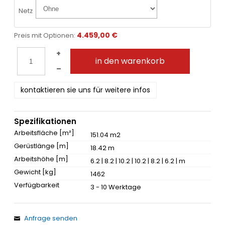
Netz
4.459,00 €
Preis mit Optionen:
+
in den warenkorb
–
kontaktieren sie uns für weitere infos
Spezifikationen
Arbeitsfläche [m²]
151.04 m2
Gerüstlänge [m]
18.42 m
Arbeitshöhe [m]
6.2 | 8.2 | 10.2 | 10.2 | 8.2 | 6.2 | m
Gewicht [kg]
1462
Verfügbarkeit
3 - 10 Werktage
Anfrage senden