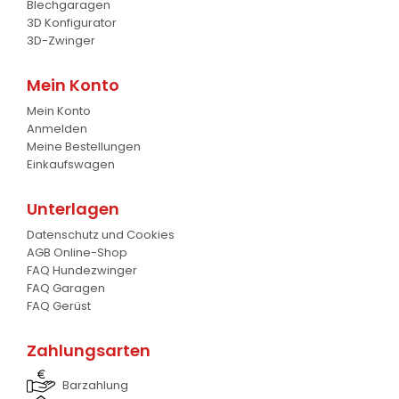
Schaufel
17
Blechgaragen
3D Konfigurator
Gabel
7
3D-Zwinger
Krokodil Gabel und Schaufel
17
Mein Konto
Mein Konto
Planierschild
4
Anmelden
Meine Bestellungen
Silageschieber
2
Einkaufswagen
Frontlader
11
Unterlagen
Frontanbau Kat. 1 und Kat.2
3
Datenschutz und Cookies
AGB Online-Shop
ANDERE
13
FAQ Hundezwinger
FAQ Garagen
FAQ Gerüst
Zahlungsarten
Barzahlung