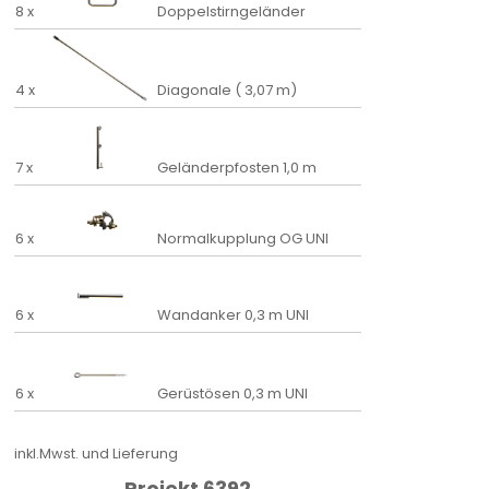
8 x
Doppelstirngeländer
4 x
Diagonale ( 3,07 m)
7 x
Geländerpfosten 1,0 m
6 x
Normalkupplung OG UNI
6 x
Wandanker 0,3 m UNI
6 x
Gerüstösen 0,3 m UNI
inkl.Mwst. und Lieferung
Projekt 6392