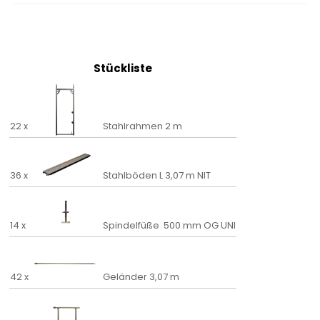
Stückliste
22 x
Stahlrahmen 2 m
36 x
Stahlböden L 3,07 m NIT
14 x
Spindelfüße 500 mm OG UNI
42 x
Geländer 3,07 m