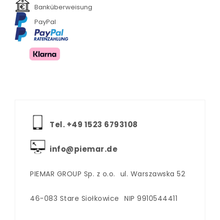
Banküberweisung
PayPal
Tel. +‪49 1523 6793108
info@piemar.de
PIEMAR GROUP Sp. z o.o.
ul. Warszawska 52
46-083 Stare Siołkowice
NIP 9910544411