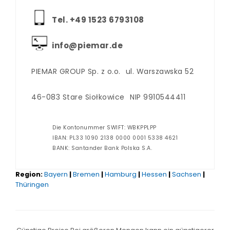
Tel. +‪49 1523 6793108
info@piemar.de
PIEMAR GROUP Sp. z o.o.
ul. Warszawska 52
46-083 Stare Siołkowice
NIP 9910544411
Die Kontonummer SWIFT: WBKPPLPP
IBAN: PL33 1090 2138 0000 0001 5338 4621
BANK: Santander Bank Polska S.A.
Region:
Bayern
|
Bremen
|
Hamburg
|
Hessen
|
Sachsen
|
Thüringen