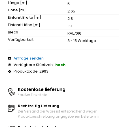
Länge [m]
5
Höhe [m]
2.65
Einfahrt Breite [m]
2.8
Einfahrt Höhe [m]
1.9
Blech
RAL7016
Verfügbarkeit
3 - 15 Werktage
Anfrage senden
Verfügbare Stückzahl:
hoch
Produktcode: 2993
Kostenlose lieferung
*außer Einzelteile
Rechtzeitig Lieferung
Der Versand der Ware ist entsprechend wegen
Produktbeschreibung angegebenen Liefertermin.