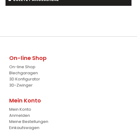
Astschaber
1
Cambridgewalze
20
Palettengabeln
4
Schwader
1
Baumverpflanzer
1
Streuer
2
Gabelstapler-Euroaufnahme
1
Ballengreifer
7
On-line Shop
Baumgreifer
6
On-line Shop
Schaufel
17
Blechgaragen
3D Konfigurator
Gabel
7
3D-Zwinger
Krokodil Gabel und Schaufel
17
Mein Konto
Mein Konto
Planierschild
4
Anmelden
Meine Bestellungen
Silageschieber
2
Einkaufswagen
Frontlader
11