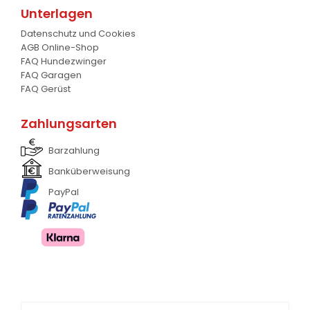
Unterlagen
Frontanbau Kat. 1 und Kat.2
3
Datenschutz und Cookies
AGB Online-Shop
ANDERE
13
FAQ Hundezwinger
FAQ Garagen
FAQ Gerüst
Zahlungsarten
Barzahlung
Banküberweisung
PayPal