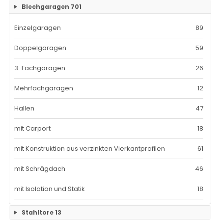
Blechgaragen
701
Einzelteile Bauzäune
7
RAM-2 Gerüst Breite 70
101
Einzelgaragen
89
Bauzäune SET
26
Doppelgaragen
59
3-Fachgaragen
26
Mehrfachgaragen
12
Hallen
47
mit Carport
18
mit Konstruktion aus verzinkten Vierkantprofilen
61
mit Schrägdach
46
mit Isolation und Statik
18
Stahltore
13