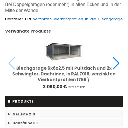
Bei Doppelgaragen (oder mehr) in allen Ecken und in der
Mitte der Wände.
Hersteller-URL:
verzinkten-Vierkantprofilen-in-die-Blechgarage
Verwandte Produkte
Blechgarage 6x6x2,5 mit Pultdach und 2x
Schwingtor, Dachrinne, in RAL7016, verzinkten
Vierkantprofilen 1799\
3.090,00 €
pro Stück
PRODUKTE
Gerüste
210
Bauzäune
33
RAM- 1 Gerüst Breite 73
109