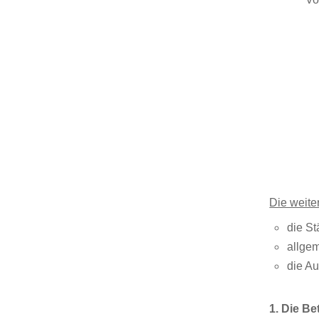
Die weite
die S
allgem
die Au
1. Die Be