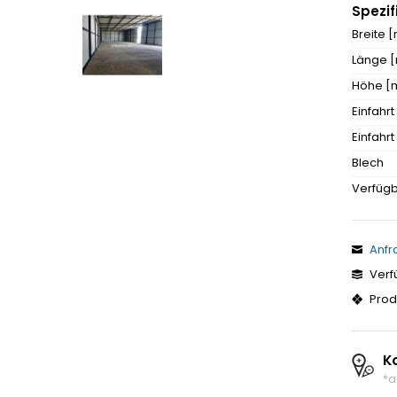
Spezif
Breite 
Länge 
Höhe [
Einfahrt
Einfahr
Blech
Verfügb
Anfr
Verf
Prod
K
*a