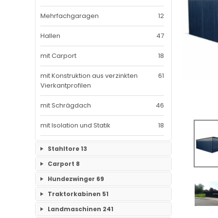
Mehrfachgaragen
12
Hallen
47
mit Carport
18
mit Konstruktion aus verzinkten
61
Vierkantprofilen
mit Schrägdach
46
mit Isolation und Statik
18
Stahltore
13
Carport
8
Keine Unterkategorien
Hundezwinger
69
Keine Unterkategorien
Traktorkabinen
51
Keine Unterkategorien
Landmaschinen
241
Traktorkabinen
37