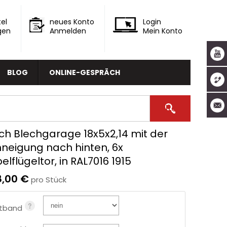
el
neues Konto
Login
gen
Anmelden
Mein Konto
BLOG
ONLINE-GESPRÄCH
ch Blechgarage 18x5x2,14 mit der
neigung nach hinten, 6x
lflügeltor, in RAL7016 1915
8,00 €
pro Stück
htband