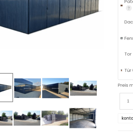
Pat
Dac
Fen
Tor
Tür 
Preis 
konta