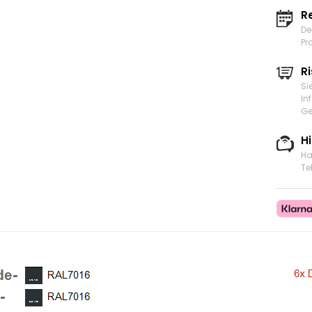
R
De
Pr
Ri
Si
In
Ge
H
Ha
Te