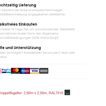
echtzeitig Lieferung
r Versand der Ware ist entsprechend wegen
oduktbeschreibung angegebenen Liefertermin.
sikofreies Einkaufen
e haben 14 Tage Zeit, um zurückzusenden. Detaillierte
formationen finden Sie in den Allgemeine
schäftsbedingungen (AGB Online Shop).
ilfe und Unterstützung
ben Sie Fragen? Kontaktieren Sie uns
per E-Mail oder
lefon
.