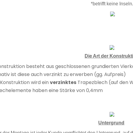
*betrifft keine Inseln
Die Art der Konstrukt
onstruktion besteht aus geschlossenen grundierten Vierk
nativ ist diese auch verzinkt zu erwerben (gg. Aufpreis)
e Konstruktion wird ein
verzinktes
Trapezblech (auf den W
lechelemente haben eine Stärke von 0,4mm
Untergrund
r der Montage ist jeder Kunde verpflichtet den Untergrund, auf d