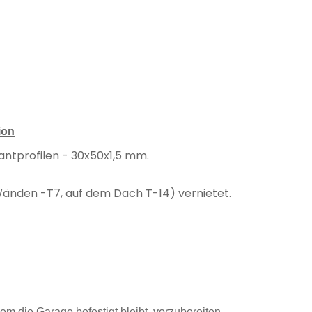
.
ion
antprofilen - 30x50x1,5 mm.
änden -T7, auf dem Dach T-14) vernietet.
em die Garage befestigt bleibt, vorzubereiten.