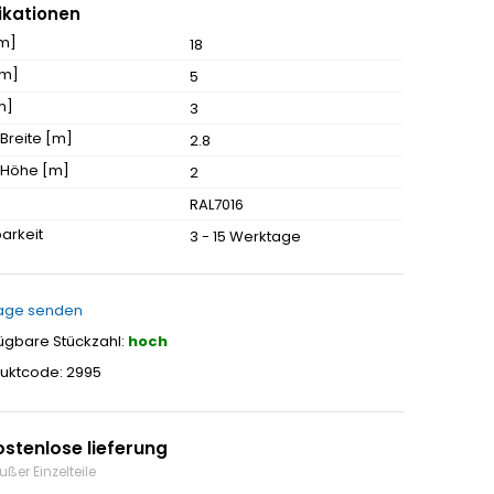
ikationen
[m]
18
[m]
5
m]
3
 Breite [m]
2.8
t Höhe [m]
2
RAL7016
arkeit
3 - 15 Werktage
age senden
ügbare Stückzahl:
hoch
uktcode: 2995
ostenlose lieferung
ußer Einzelteile