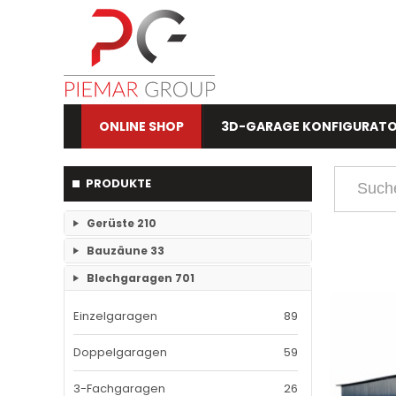
ONLINE SHOP
3D-GARAGE KONFIGURAT
PRODUKTE
Gerüste
210
Bauzäune
33
RAM- 1 Gerüst Breite 73
109
Blechgaragen
701
Einzelteile Bauzäune
7
RAM-2 Gerüst Breite 70
101
Einzelgaragen
89
Bauzäune SET
26
Doppelgaragen
59
3-Fachgaragen
26