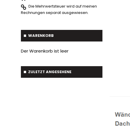
Gabelstapler-Euroaufnahme
1
Die Mehrwertsteuer wird auf meinen
Ballengreifer
7
Rechnungen separat ausgewiesen.
Baumgreifer
6
Schaufel
17
WARENKORB
Gabel
7
Der Warenkorb ist leer
Krokodil Gabel und Schaufel
17
Planierschild
4
ZULETZT ANGESEHENE
Silageschieber
2
Frontlader
11
Frontanbau Kat. 1 und Kat.2
3
ANDERE
13