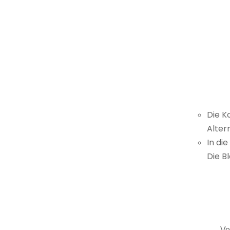
Die K
Alter
In di
Die B
Vo