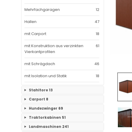
Mehrfachgaragen
12
Hallen
47
mit Carport
18
mit Konstruktion aus verzinkten
61
Vierkantprofilen
mit Schrägdach
46
mit Isolation und Statik
18
Stahltore
13
Carport
8
Keine Unterkategorien
Hundezwinger
69
Keine Unterkategorien
Traktorkabinen
51
Keine Unterkategorien
Landmaschinen
241
Traktorkabinen
37