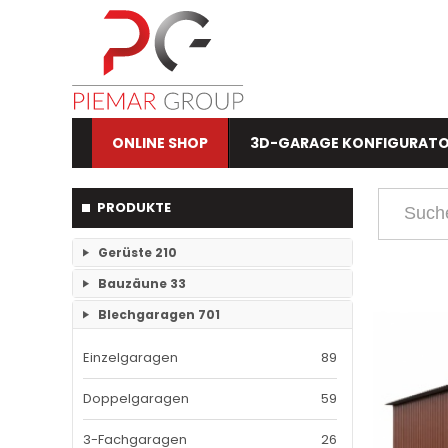
ONLINE SHOP
3D-GARAGE KONFIGURAT
PRODUKTE
Gerüste
210
Bauzäune
33
RAM- 1 Gerüst Breite 73
109
Blechgaragen
701
Einzelteile Bauzäune
7
RAM-2 Gerüst Breite 70
101
Einzelgaragen
89
Bauzäune SET
26
Doppelgaragen
59
3-Fachgaragen
26