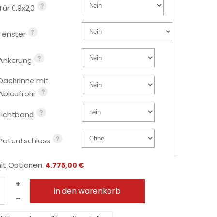
Tür 0,9x2,0
Fenster
Ankerung
Dachrinne mit
Ablaufrohr
Lichtband
Patentschloss
mit Optionen:
4.775,00 €
+
in den warenkorb
–