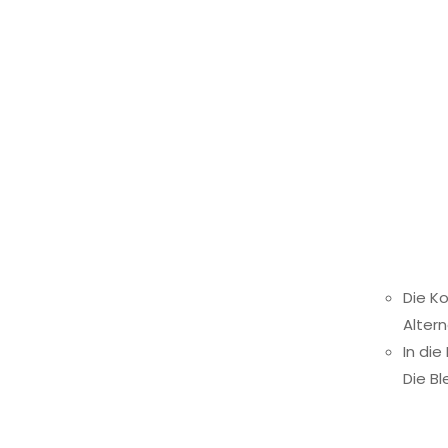
Die K
Altern
In die
Die B