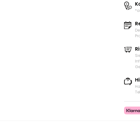
K
*a
R
De
Pr
Ri
Si
In
Ge
H
Ha
Te