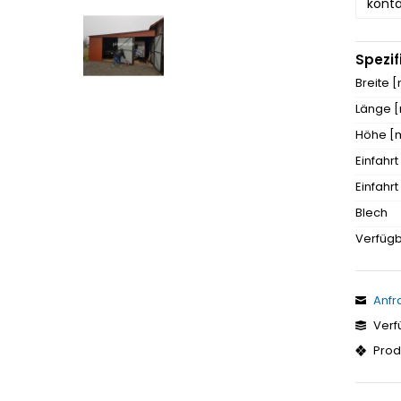
konta
Spezif
Breite 
Länge 
Höhe [
Einfahrt
Einfahr
Blech
Verfügb
Anfr
Verf
Prod