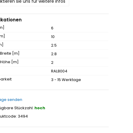
ktieren sie uns für weitere infos
ikationen
[m]
6
[m]
10
m]
2.5
 Breite [m]
2.8
t Höhe [m]
2
RAL8004
arkeit
3 - 15 Werktage
age senden
ügbare Stückzahl:
hoch
uktcode: 3494