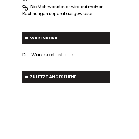
Gabelstapler-Euroaufnahme
1
Die Mehrwertsteuer wird auf meinen
Ballengreifer
7
Rechnungen separat ausgewiesen.
Baumgreifer
6
Schaufel
17
WARENKORB
Gabel
7
Der Warenkorb ist leer
Krokodil Gabel und Schaufel
17
Planierschild
4
ZULETZT ANGESEHENE
Silageschieber
2
Frontlader
11
Frontanbau Kat. 1 und Kat.2
3
ANDERE
13