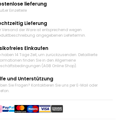
ostenlose lieferung
ußer Einzelteile
echtzeitig Lieferung
r Versand der Ware ist entsprechend wegen
oduktbeschreibung angegebenen Liefertermin.
sikofreies Einkaufen
e haben 14 Tage Zeit, um zurückzusenden. Detaillierte
formationen finden Sie in den Allgemeine
schäftsbedingungen (AGB Online Shop).
ilfe und Unterstützung
ben Sie Fragen? Kontaktieren Sie uns
per E-Mail oder
lefon
.