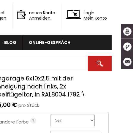
el
neues Konto
Login
gen
Anmelden
Mein Konto
BLOG
ONLINE-GESPRÄCH
hgarage 6x10x2,5 mit der
neigung nach links, 2x
lflügeltor, in RAL8004 1792 \
5,00 €
pro Stück
andere Farbe