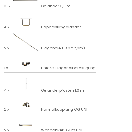
15 x
Geländer 3,0 m
4 x
Doppelstirngeländer
2 x
Diagonale ( 3,0 x 2,0m)
1 x
Untere Diagonalbefestigung
4 x
Geländerpfosten 1,0 m
2 x
Normalkupplung OG UNI
2 x
Wandanker 0,4 m UNI