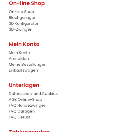
On-line Shop
Baumgreifer
6
On-line Shop
Schaufel
17
Blechgaragen
3D Konfigurator
Gabel
7
3D-Zwinger
Krokodil Gabel und Schaufel
17
Mein Konto
Mein Konto
Planierschild
4
Anmelden
Meine Bestellungen
Silageschieber
2
Einkaufswagen
Frontlader
11
Unterlagen
Frontanbau Kat. 1 und Kat.2
3
Datenschutz und Cookies
AGB Online-Shop
ANDERE
13
FAQ Hundezwinger
FAQ Garagen
FAQ Gerüst
Zahlungsarten