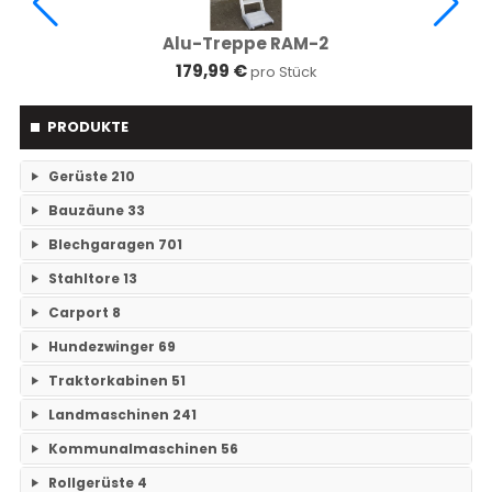
Alu-Treppe RAM-2
179,99 €
pro Stück
PRODUKTE
Gerüste
210
Bauzäune
33
RAM- 1 Gerüst Breite 73
109
Blechgaragen
701
Einzelteile Bauzäune
7
RAM-2 Gerüst Breite 70
101
Stahltore
13
Einzelgaragen
89
Bauzäune SET
26
Carport
8
Keine Unterkategorien
Doppelgaragen
59
Hundezwinger
69
Keine Unterkategorien
3-Fachgaragen
Traktorkabinen
51
26
Keine Unterkategorien
Landmaschinen
241
Mehrfachgaragen
12
Traktorkabinen
37
Kommunalmaschinen
56
Grubber
14
Hallen
47
Mähdrescherkabine
14
Rollgerüste
4