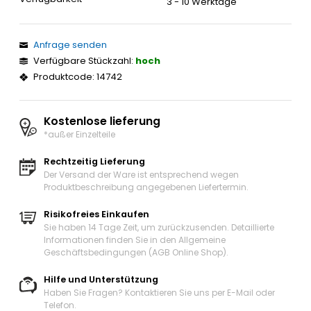
3 - 10 Werktage
Anfrage senden
Verfügbare Stückzahl:
hoch
Produktcode: 14742
Kostenlose lieferung
*außer Einzelteile
Rechtzeitig Lieferung
Der Versand der Ware ist entsprechend wegen
Produktbeschreibung angegebenen Liefertermin.
Risikofreies Einkaufen
Sie haben 14 Tage Zeit, um zurückzusenden. Detaillierte
Informationen finden Sie in den Allgemeine
Geschäftsbedingungen (AGB Online Shop).
Hilfe und Unterstützung
Haben Sie Fragen? Kontaktieren Sie uns
per E-Mail oder
Telefon
.