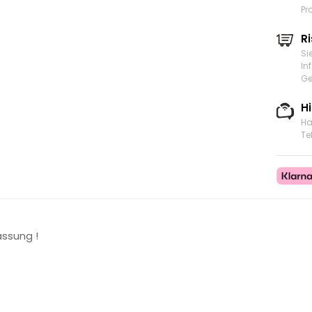
Pr
Ri
Si
In
Ge
H
Ha
Te
assung !