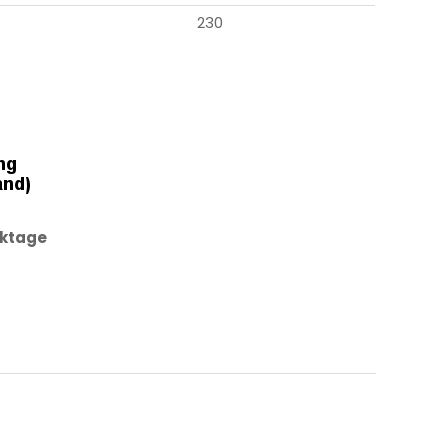
230
rktage