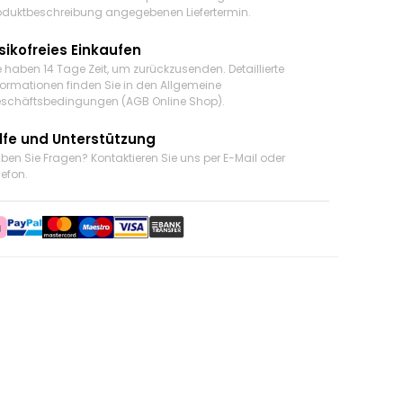
oduktbeschreibung angegebenen Liefertermin.
sikofreies Einkaufen
e haben 14 Tage Zeit, um zurückzusenden. Detaillierte
formationen finden Sie in den Allgemeine
schäftsbedingungen (AGB Online Shop).
ilfe und Unterstützung
ben Sie Fragen? Kontaktieren Sie uns
per E-Mail oder
lefon
.