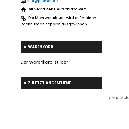
info@piemar.de
Baumverpflanzer
1
Streuer
2
Wir verkaufen Deutschlandweit.
Gabelstapler-Euroaufnahme
1
Die Mehrwertsteuer wird auf meinen
Ballengreifer
7
Rechnungen separat ausgewiesen.
Baumgreifer
6
Schaufel
17
WARENKORB
Gabel
7
Der Warenkorb ist leer
Krokodil Gabel und Schaufel
17
Planierschild
4
ZULETZT ANGESEHENE
Silageschieber
2
ohne Zul
Frontlader
11
Frontanbau Kat. 1 und Kat.2
3
ANDERE
13