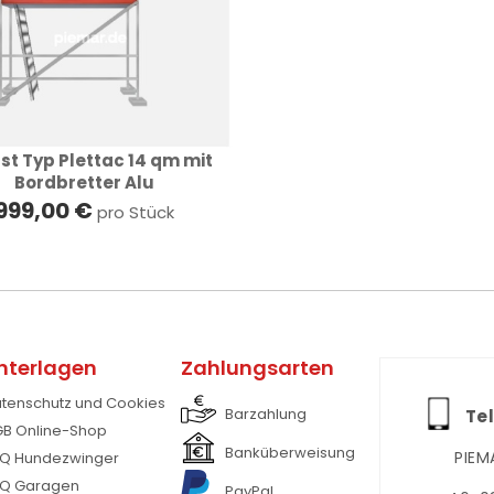
st Typ Plettac 14 qm mit
Bordbretter Alu
999,00 €
pro Stück
nterlagen
Zahlungsarten
tenschutz und Cookies
Barzahlung
Tel
B Online-Shop
Banküberweisung
PIEM
Q Hundezwinger
Q Garagen
PayPal