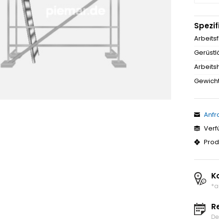
Spezif
Arbeits
Gerüstl
Arbeits
Gewicht
Anfr
Verf
Prod
K
*a
R
De