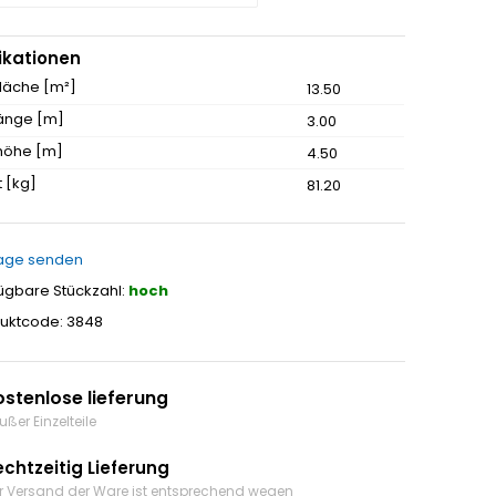
ikationen
fläche [m²]
13.50
änge [m]
3.00
höhe [m]
4.50
 [kg]
81.20
age senden
ügbare Stückzahl:
hoch
uktcode: 3848
ostenlose lieferung
ußer Einzelteile
echtzeitig Lieferung
r Versand der Ware ist entsprechend wegen