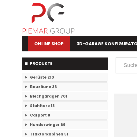
ONLINE SHOP
3D-GARAGE KONFIGURAT
PRODUKTE
Gerüste
210
Bauzäune
33
RAM- 1 Gerüst Breite 73
109
Blechgaragen
701
Einzelteile Bauzäune
7
RAM-2 Gerüst Breite 70
101
Stahltore
13
Einzelgaragen
89
Bauzäune SET
26
Carport
8
Keine Unterkategorien
Doppelgaragen
59
Hundezwinger
69
Keine Unterkategorien
3-Fachgaragen
Traktorkabinen
51
26
Keine Unterkategorien