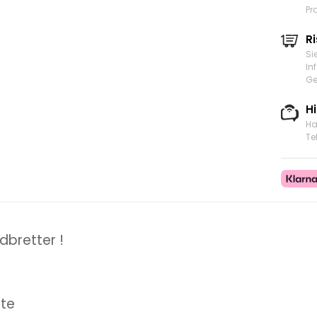
Pr
Ri
Si
In
Ge
H
Ha
Te
dbretter !
ste