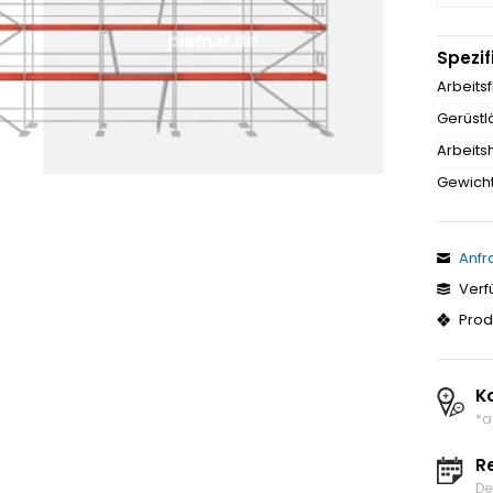
Spezif
Arbeits
Gerüstl
Arbeits
Gewicht
Anfr
Verf
Prod
K
*a
R
De