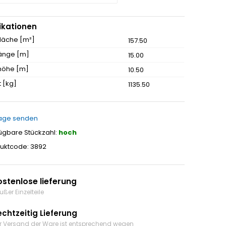
ikationen
fläche [m²]
157.50
änge [m]
15.00
höhe [m]
10.50
 [kg]
1135.50
age senden
ügbare Stückzahl:
hoch
uktcode: 3892
ostenlose lieferung
ußer Einzelteile
echtzeitig Lieferung
r Versand der Ware ist entsprechend wegen