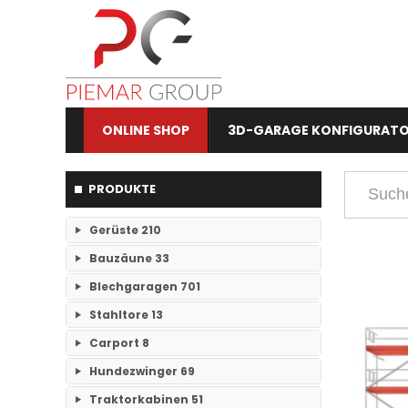
ONLINE SHOP
3D-GARAGE KONFIGURAT
PRODUKTE
Gerüste
210
Bauzäune
33
RAM- 1 Gerüst Breite 73
109
Blechgaragen
701
Einzelteile Bauzäune
7
RAM-2 Gerüst Breite 70
101
Stahltore
13
Einzelgaragen
89
Bauzäune SET
26
Carport
8
Keine Unterkategorien
Doppelgaragen
59
Hundezwinger
69
Keine Unterkategorien
3-Fachgaragen
Traktorkabinen
51
26
Keine Unterkategorien