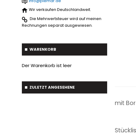
info@piemar.de
Baumverpflanzer
1
Streuer
2
Wir verkaufen Deutschlandweit.
Gabelstapler-Euroaufnahme
1
Die Mehrwertsteuer wird auf meinen
Ballengreifer
7
Rechnungen separat ausgewiesen.
Baumgreifer
6
Schaufel
17
WARENKORB
Gabel
7
Der Warenkorb ist leer
Krokodil Gabel und Schaufel
17
Planierschild
4
ZULETZT ANGESEHENE
Silageschieber
2
mit Bor
Frontlader
11
Frontanbau Kat. 1 und Kat.2
3
Stückli
ANDERE
13