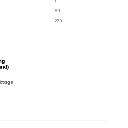
/
50
230
rktage