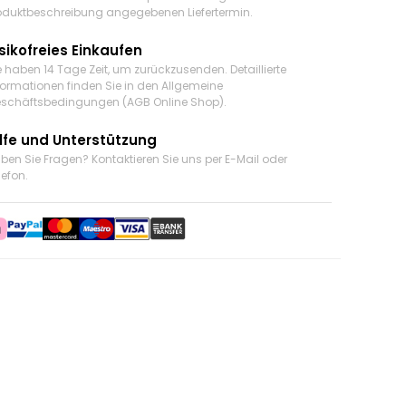
oduktbeschreibung angegebenen Liefertermin.
sikofreies Einkaufen
e haben 14 Tage Zeit, um zurückzusenden. Detaillierte
formationen finden Sie in den Allgemeine
schäftsbedingungen (AGB Online Shop).
ilfe und Unterstützung
ben Sie Fragen? Kontaktieren Sie uns
per E-Mail oder
lefon
.