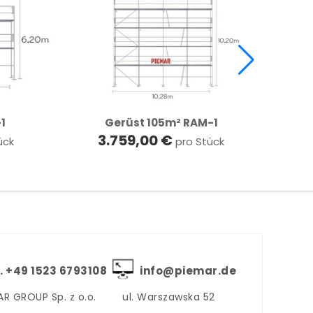
1
Gerüst 105m² RAM-1
G
3.759,00 €
ück
pro Stück
. +‪49 1523 6793108
info@piemar.de
AR GROUP Sp. z o.o.
ul. Warszawska 52