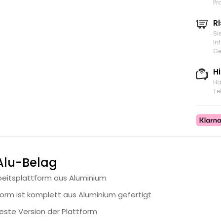
Pr
Ri
Si
In
Ge
H
Ha
Te
Alu-Belag
beitsplattform aus Aluminium
form ist komplett aus Aluminium gefertigt
teste Version der Plattform