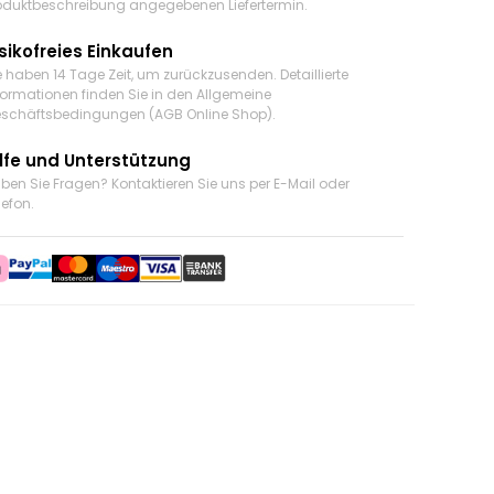
oduktbeschreibung angegebenen Liefertermin.
sikofreies Einkaufen
e haben 14 Tage Zeit, um zurückzusenden. Detaillierte
formationen finden Sie in den Allgemeine
schäftsbedingungen (AGB Online Shop).
ilfe und Unterstützung
ben Sie Fragen? Kontaktieren Sie uns
per E-Mail oder
lefon
.