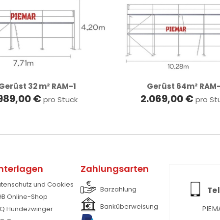
Gerüst 32 m² RAM-1
Gerüst 64m² RAM-
989,00 €
2.069,00 €
pro Stück
pro St
nterlagen
Zahlungsarten
tenschutz und Cookies
Barzahlung
Tel
B Online-Shop
Banküberweisung
PIEM
Q Hundezwinger