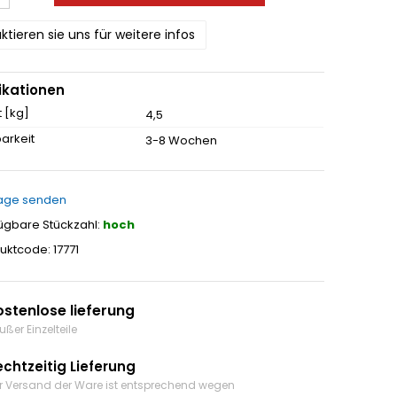
ktieren sie uns für weitere infos
ikationen
 [kg]
4,5
arkeit
3-8 Wochen
age senden
ügbare Stückzahl:
hoch
uktcode: 17771
ostenlose lieferung
ußer Einzelteile
echtzeitig Lieferung
r Versand der Ware ist entsprechend wegen