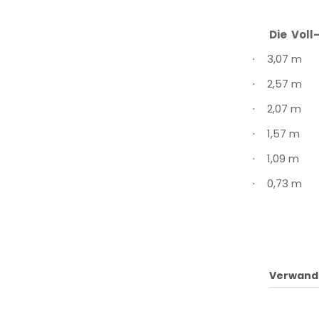
Die Voll
3,07 m
·
2,57 m
·
2,07 m
·
1,57 m
·
1,09 m
·
0,73 m
·
Verwand