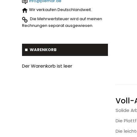
info@piemar.de
Baumverpflanzer
1
Streuer
2
Wir verkaufen Deutschlandweit.
Gabelstapler-Euroaufnahme
1
Die Mehrwertsteuer wird auf meinen
Ballengreifer
7
Rechnungen separat ausgewiesen.
Baumgreifer
6
Schaufel
17
WARENKORB
Gabel
7
Der Warenkorb ist leer
Krokodil Gabel und Schaufel
17
Planierschild
4
Silageschieber
2
Voll-
Frontlader
11
Solide Ar
Die Platt
Frontanbau Kat. 1 und Kat.2
3
Die leich
ANDERE
13