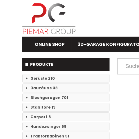
ONLINE SHOP
3D-GARAGE KONFIGURAT
PRODUKTE
Gerüste
210
Bauzäune
33
RAM- 1 Gerüst Breite 73
109
Blechgaragen
701
Einzelteile Bauzäune
7
RAM-2 Gerüst Breite 70
101
Stahltore
13
Einzelgaragen
89
Bauzäune SET
26
Carport
8
Keine Unterkategorien
Doppelgaragen
59
Hundezwinger
69
Keine Unterkategorien
3-Fachgaragen
Traktorkabinen
51
26
Keine Unterkategorien