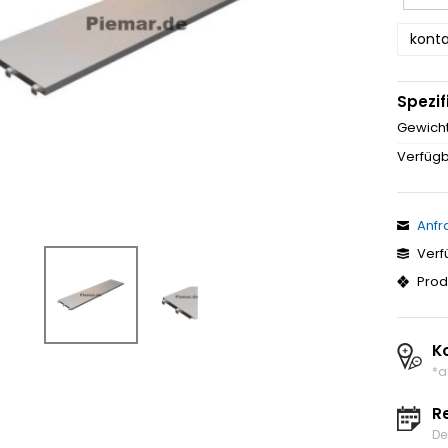
konta
Spezif
Gewicht
Verfügb
Anfr
Verf
Prod
K
*a
R
De