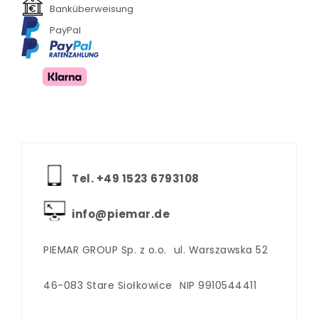
Banküberweisung
PayPal
Tel. +‪49 1523 6793108
info@piemar.de
PIEMAR GROUP Sp. z o.o.
ul. Warszawska 52
46-083 Stare Siołkowice
NIP 9910544411