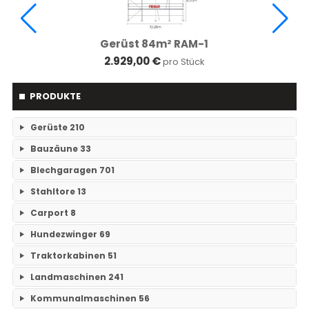
Gerüst 84m² RAM-1
2.929,00 €
pro Stück
PRODUKTE
Gerüste
210
Bauzäune
33
RAM- 1 Gerüst Breite 73
109
Blechgaragen
701
Einzelteile Bauzäune
7
RAM-2 Gerüst Breite 70
101
Stahltore
13
Einzelgaragen
89
Bauzäune SET
26
Carport
8
Keine Unterkategorien
Doppelgaragen
59
Hundezwinger
69
Keine Unterkategorien
3-Fachgaragen
Traktorkabinen
51
26
Keine Unterkategorien
Landmaschinen
241
Mehrfachgaragen
12
Traktorkabinen
37
Kommunalmaschinen
56
Grubber
14