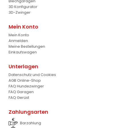
Blechgaragen
3D Konfigurator
Baumgreifer
6
3D-Zwinger
Schaufel
17
Mein Konto
Gabel
Mein Konto
7
Anmelden
Meine Bestellungen
Krokodil Gabel und Schaufel
17
Einkaufswagen
Planierschild
4
Unterlagen
Silageschieber
2
Datenschutz und Cookies
AGB Online-Shop
Frontlader
11
FAQ Hundezwinger
FAQ Garagen
Frontanbau Kat. 1 und Kat.2
3
FAQ Gerüst
ANDERE
13
Zahlungsarten
Barzahlung