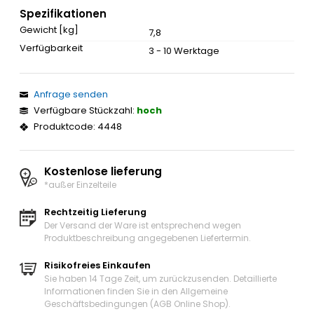
Spezifikationen
Gewicht [kg]
7,8
Verfügbarkeit
3 - 10 Werktage
Anfrage senden
Verfügbare Stückzahl:
hoch
Produktcode: 4448
Kostenlose lieferung
*außer Einzelteile
Rechtzeitig Lieferung
Der Versand der Ware ist entsprechend wegen
Produktbeschreibung angegebenen Liefertermin.
Risikofreies Einkaufen
Sie haben 14 Tage Zeit, um zurückzusenden. Detaillierte
Informationen finden Sie in den Allgemeine
Geschäftsbedingungen (AGB Online Shop).