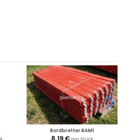
Bordbretter RAM1
8,19 €
ck
pro Stück