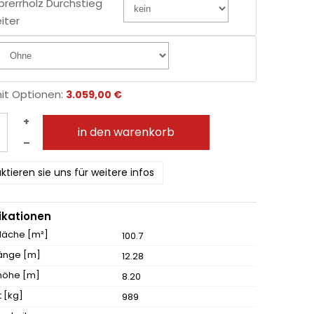
prerrholz Durchstieg
eiter
mit Optionen:
3.059,00 €
+
in den warenkorb
–
ktieren sie uns für weitere infos
ikationen
fläche [m²]
100.7
änge [m]
12.28
höhe [m]
8.20
 [kg]
989