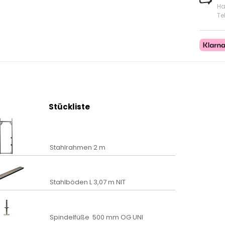
Ha
Te
Stückliste
Stahlrahmen 2 m
Stahlböden L 3,07 m NIT
Spindelfüße 500 mm OG UNI