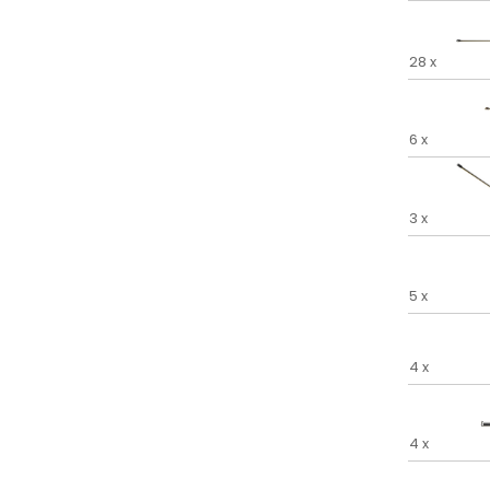
28 x
6 x
3 x
5 x
4 x
4 x