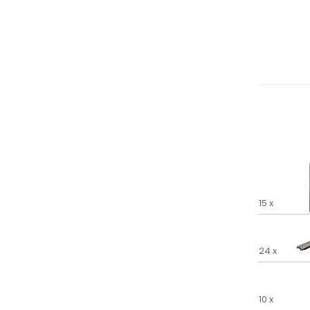
15 x
24 x
10 x