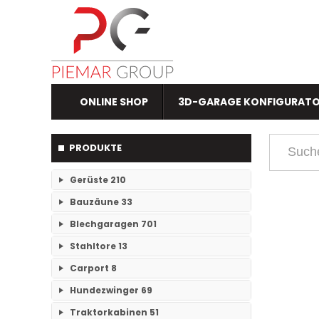
ONLINE SHOP
3D-GARAGE KONFIGURAT
PRODUKTE
Gerüste
210
Bauzäune
33
RAM- 1 Gerüst Breite 73
109
Blechgaragen
701
Einzelteile Bauzäune
7
RAM-2 Gerüst Breite 70
101
Stahltore
13
Einzelgaragen
89
Bauzäune SET
26
Carport
8
Keine Unterkategorien
Doppelgaragen
59
Hundezwinger
69
Keine Unterkategorien
3-Fachgaragen
Traktorkabinen
51
26
Keine Unterkategorien