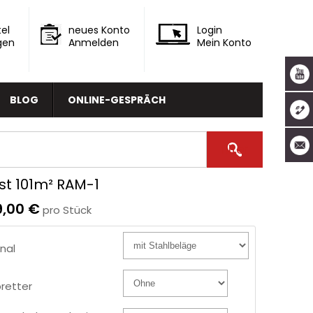
el
neues Konto
Login
gen
Anmelden
Mein Konto
BLOG
ONLINE-GESPRÄCH
st 101m² RAM-1
9,00 €
pro Stück
nal
retter