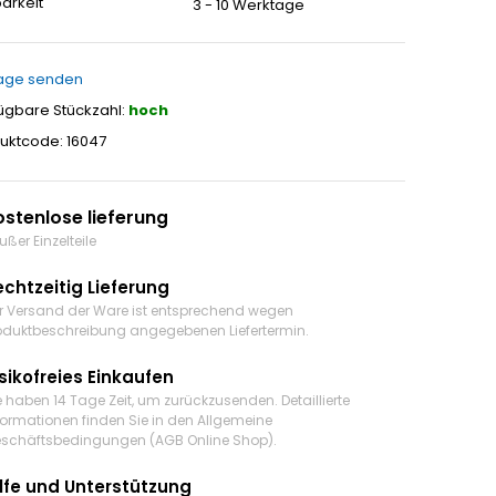
arkeit
3 - 10 Werktage
age senden
ügbare Stückzahl:
hoch
uktcode: 16047
ostenlose lieferung
ußer Einzelteile
echtzeitig Lieferung
r Versand der Ware ist entsprechend wegen
oduktbeschreibung angegebenen Liefertermin.
sikofreies Einkaufen
e haben 14 Tage Zeit, um zurückzusenden. Detaillierte
formationen finden Sie in den Allgemeine
schäftsbedingungen (AGB Online Shop).
ilfe und Unterstützung