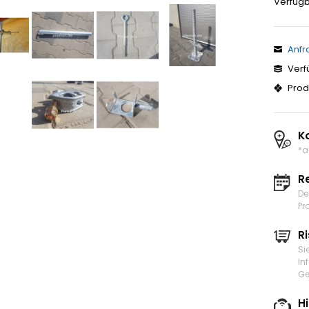
Verfügb
Anfr
Verf
Prod
K
*a
R
De
Pr
Ri
Si
In
Ge
H