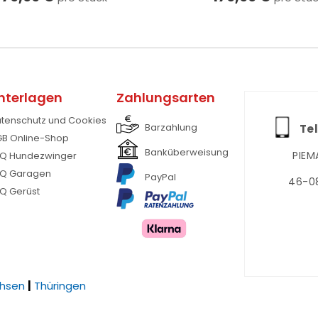
nterlagen
Zahlungsarten
tenschutz und Cookies
Barzahlung
Tel
B Online-Shop
Banküberweisung
PIEM
Q Hundezwinger
Q Garagen
PayPal
46-08
Q Gerüst
hsen
|
Thüringen