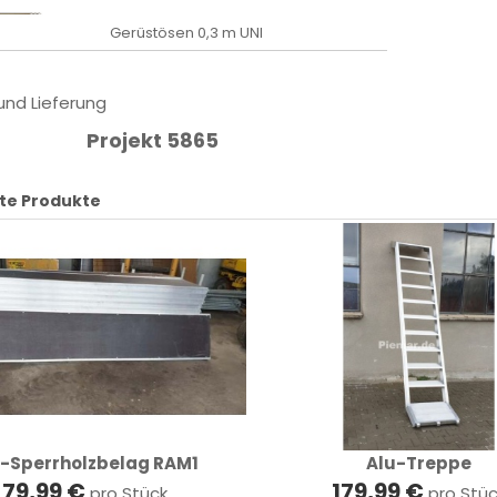
Gerüstösen 0,3 m UNI
 und Lieferung
Projekt 5865
te Produkte
-Sperrholzbelag RAM1
Alu-Treppe
79,99 €
179,99 €
pro Stück
pro Stü