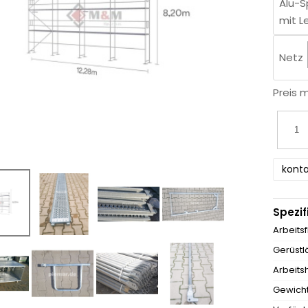
Alu-S
mit L
Netz
Preis 
konta
Spezif
Arbeits
Gerüstl
Arbeits
Gewicht