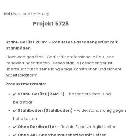
inkl.Mwst. und Lieferung
Projekt 5728
Stahl-Gerüst 26 m² – Robustes Fassadengerüst mit
Stahlböden
Hochwertiges Stahl-Gerüst für professionelle Bau- und
Renovierungsarbeiten. Dieses stabile Fassadengerüst
überzeugt durch seine langlebige Konstruktion und sichere
Arbeitsplattform.
Produktmerkmale:
✔️
Stahl-Gerüst (RAM-1)
– besonders stabil und
belastbar
✔️
Stahlböden (Stahlböden)
– widerstandsfähig gegen
hohe Lasten
✔️
Ohne Bordbretter
– flexible Einsatzmöglichkeiten
✔️
Ohne Alu-Sperrholzdurchstieg mit Leiter