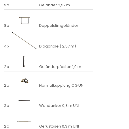
9 x
Geländer 2,57 m
8 x
Doppelstirngeländer
4 x
Diagonale ( 2,57 m)
2 x
Geländerpfosten 1,0 m
2 x
Normalkupplung OG UNI
2 x
Wandanker 0,3 m UNI
2 x
Gerüstösen 0,3 m UNI