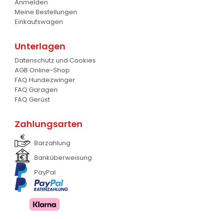
Anmelden
Meine Bestellungen
Krokodil Gabel und Schaufel
17
Einkaufswagen
Planierschild
4
Unterlagen
Silageschieber
2
Datenschutz und Cookies
AGB Online-Shop
Frontlader
11
FAQ Hundezwinger
FAQ Garagen
Frontanbau Kat. 1 und Kat.2
3
FAQ Gerüst
ANDERE
13
Zahlungsarten
Barzahlung
Banküberweisung
PayPal