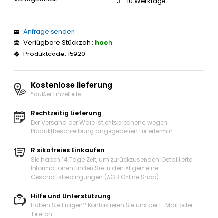
3 - 10 Werktage
Anfrage senden
Verfügbare Stückzahl:
hoch
Produktcode: 15920
Kostenlose lieferung
*außer Einzelteile
Rechtzeitig Lieferung
Der Versand der Ware ist entsprechend wegen
Produktbeschreibung angegebenen Liefertermin.
Risikofreies Einkaufen
Sie haben 14 Tage Zeit, um zurückzusenden. Detaillierte
Informationen finden Sie in den Allgemeine
Geschäftsbedingungen (AGB Online Shop).
Hilfe und Unterstützung
Haben Sie Fragen? Kontaktieren Sie uns
per E-Mail oder
Telefon
.