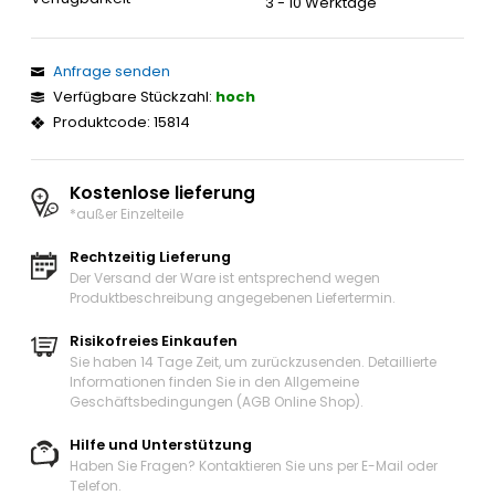
3 - 10 Werktage
Anfrage senden
Verfügbare Stückzahl:
hoch
Produktcode: 15814
Kostenlose lieferung
*außer Einzelteile
Rechtzeitig Lieferung
Der Versand der Ware ist entsprechend wegen
Produktbeschreibung angegebenen Liefertermin.
Risikofreies Einkaufen
Sie haben 14 Tage Zeit, um zurückzusenden. Detaillierte
Informationen finden Sie in den Allgemeine
Geschäftsbedingungen (AGB Online Shop).
Hilfe und Unterstützung
Haben Sie Fragen? Kontaktieren Sie uns
per E-Mail oder
Telefon
.