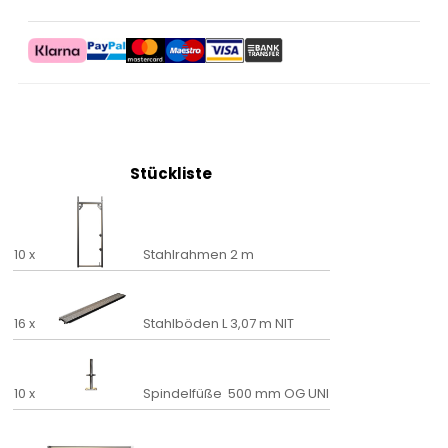
Stückliste
10 x
Stahlrahmen 2 m
16 x
Stahlböden L 3,07 m NIT
10 x
Spindelfüße 500 mm OG UNI