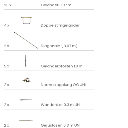
20 x
Geländer 3,07 m
4 x
Doppelstirngeländer
2 x
Diagonale ( 3,07 m)
5 x
Geländerpfosten 1,0 m
2 x
Normalkupplung OG UNI
2 x
Wandanker 0,3 m UNI
2 x
Gerüstösen 0,3 m UNI