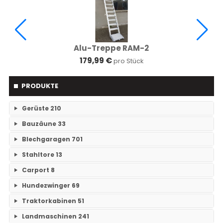
Alu-Treppe RAM-2
179,99 €
pro Stück
PRODUKTE
Gerüste
210
Bauzäune
33
RAM- 1 Gerüst Breite 73
109
Blechgaragen
701
Einzelteile Bauzäune
7
RAM-2 Gerüst Breite 70
101
Stahltore
13
Einzelgaragen
89
Bauzäune SET
26
Carport
8
Keine Unterkategorien
Doppelgaragen
59
Hundezwinger
69
Keine Unterkategorien
3-Fachgaragen
Traktorkabinen
51
26
Keine Unterkategorien
Landmaschinen
241
Mehrfachgaragen
12
Traktorkabinen
37