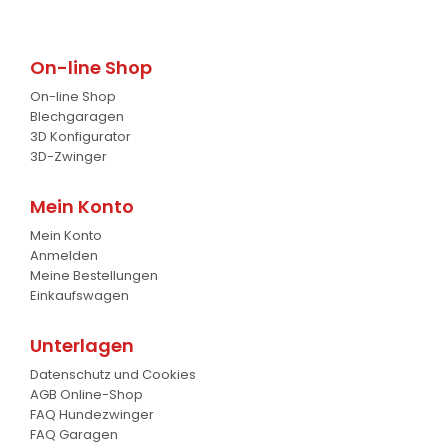
Gabelstapler-Euroaufnahme
1
Ballengreifer
7
On-line Shop
Baumgreifer
6
On-line Shop
Schaufel
17
Blechgaragen
3D Konfigurator
Gabel
7
3D-Zwinger
Krokodil Gabel und Schaufel
17
Mein Konto
Mein Konto
Planierschild
4
Anmelden
Meine Bestellungen
Silageschieber
2
Einkaufswagen
Frontlader
11
Unterlagen
Frontanbau Kat. 1 und Kat.2
3
Datenschutz und Cookies
AGB Online-Shop
ANDERE
13
FAQ Hundezwinger
FAQ Garagen