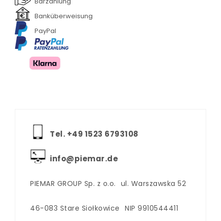
Barzahlung
Banküberweisung
PayPal
Tel. +‪49 1523 6793108
info@piemar.de
PIEMAR GROUP Sp. z o.o.
ul. Warszawska 52
46-083 Stare Siołkowice
NIP 9910544411