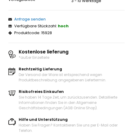
3 - 10 Werktage
Anfrage senden
Verfügbare Stückzahl:
hoch
Produktcode: 15928
Kostenlose lieferung
*außer Einzelteile
Rechtzeitig Lieferung
Der Versand der Ware ist entsprechend wegen
Produktbeschreibung angegebenen Liefertermin.
Risikofreies Einkaufen
Sie haben 14 Tage Zeit, um zurückzusenden. Detaillierte
Informationen finden Sie in den Allgemeine
Geschäftsbedingungen (AGB Online Shop).
Hilfe und Unterstützung
Haben Sie Fragen? Kontaktieren Sie uns
per E-Mail oder
Telefon
.