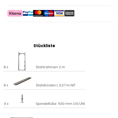
Stückliste
8 x
Stahlrahmen 2 m
8 x
Stahlböden L 3,07 m NIT
4 x
Spindelfüße 500 mm OG UNI