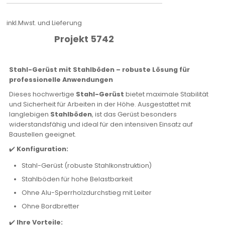
inkl.Mwst. und Lieferung
Projekt 5742
Stahl-Gerüst mit Stahlböden – robuste Lösung für
professionelle Anwendungen
Dieses hochwertige
Stahl-Gerüst
bietet maximale Stabilität
und Sicherheit für Arbeiten in der Höhe. Ausgestattet mit
langlebigen
Stahlböden
, ist das Gerüst besonders
widerstandsfähig und ideal für den intensiven Einsatz auf
Baustellen geeignet.
✔️
Konfiguration:
Stahl-Gerüst (robuste Stahlkonstruktion)
Stahlböden für hohe Belastbarkeit
Ohne Alu-Sperrholzdurchstieg mit Leiter
Ohne Bordbretter
✔️
Ihre Vorteile: