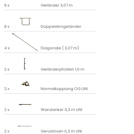
9 x
Geländer 3,07 m
8 x
Doppelstirngeländer
4 x
Diagonale ( 3,07 m)
2 x
Geländerpfosten 1,0 m
2 x
Normalkupplung OG UNI
2 x
Wandanker 0,3 m UNI
2 x
Gerüstösen 0,3 m UNI