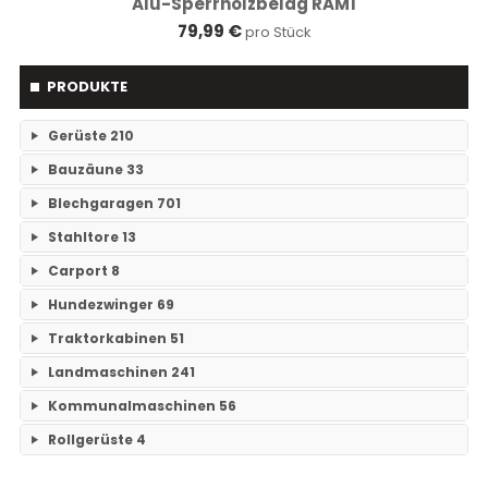
Alu-Sperrholzbelag RAM1
79,99 €
pro Stück
PRODUKTE
Gerüste
210
Bauzäune
33
RAM- 1 Gerüst Breite 73
109
Blechgaragen
701
Einzelteile Bauzäune
7
RAM-2 Gerüst Breite 70
101
Stahltore
13
Einzelgaragen
89
Bauzäune SET
26
Carport
8
Keine Unterkategorien
Doppelgaragen
59
Hundezwinger
69
Keine Unterkategorien
3-Fachgaragen
Traktorkabinen
51
26
Keine Unterkategorien
Landmaschinen
241
Mehrfachgaragen
12
Traktorkabinen
37
Kommunalmaschinen
56
Grubber
14
Hallen
47
Mähdrescherkabine
14
Rollgerüste
4
Kehrmaschinen
19
Tiefenlockerer
23
mit Carport
18
Keine Unterkategorien