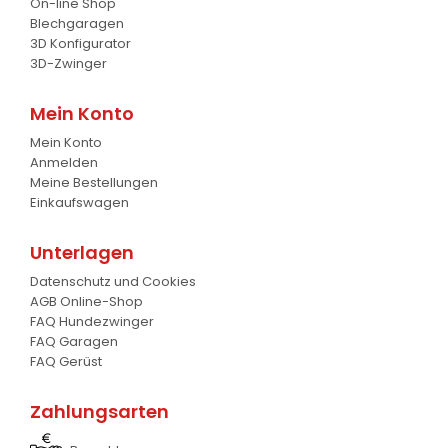
On-line Shop
Schaufel
17
Blechgaragen
3D Konfigurator
Gabel
7
3D-Zwinger
Krokodil Gabel und Schaufel
17
Mein Konto
Mein Konto
Planierschild
4
Anmelden
Meine Bestellungen
Silageschieber
2
Einkaufswagen
Frontlader
11
Unterlagen
Frontanbau Kat. 1 und Kat.2
3
Datenschutz und Cookies
AGB Online-Shop
ANDERE
13
FAQ Hundezwinger
FAQ Garagen
FAQ Gerüst
Zahlungsarten